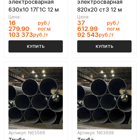
электросварная
электросварная
630х10 17Г1С 12 м
820х20 ст3 12 м
Цена:
Цена:
16
37
руб./
руб./
279.90
612.99
пог.м
пог.м
103 373
92 543
руб./т
руб./т
КУПИТЬ
КУПИТЬ
Артикул: N63566
Артикул: N63698
Труба
Труба