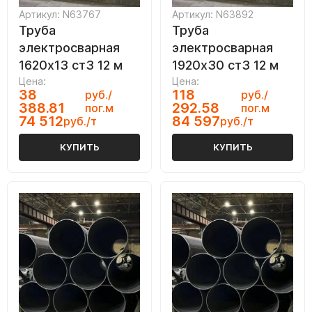
Артикул: N63767
Артикул: N63892
Труба
Труба
электросварная
электросварная
1620х13 ст3 12 м
1920х30 ст3 12 м
Цена:
Цена:
38
118
руб./
руб./
388.81
292.58
пог.м
пог.м
74 512
84 597
руб./т
руб./т
КУПИТЬ
КУПИТЬ