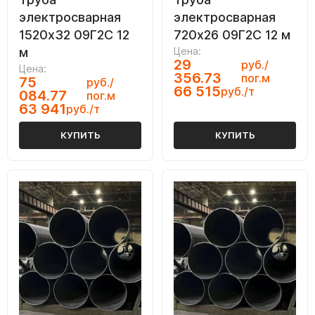
электросварная
электросварная
1520х32 09Г2С 12
720х26 09Г2С 12 м
м
Цена:
29
руб./
Цена:
356.73
пог.м
75
руб./
66 515
руб./т
084.77
пог.м
63 941
руб./т
КУПИТЬ
КУПИТЬ