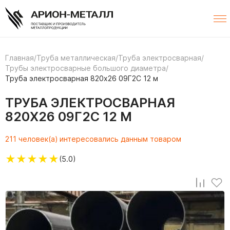
Главная
/
Труба металлическая
/
Труба электросварная
/
Трубы электросварные большого диаметра
/
Труба электросварная 820х26 09Г2С 12 м
ТРУБА ЭЛЕКТРОСВАРНАЯ
820Х26 09Г2С 12 М
211 человек(а) интересовались данным товаром
★
★
★
★
★
(5.0)