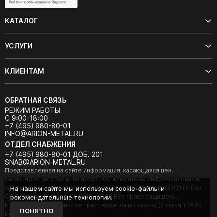
КАТАЛОГ
УСЛУГИ
КЛИЕНТАМ
ОБРАТНАЯ СВЯЗЬ
РЕЖИМ РАБОТЫ
С 9:00-18:00
+7 (495) 980-80-01
INFO@ARION-METAL.RU
ОТДЕЛ СНАБЖЕНИЯ
+7 (495) 980-80-01 ДОБ. 201
SNAB@ARION-METAL.RU
Представленная на сайте информация, касающаяся цен,
характеристик и наличия носит исключительно информационный
характер и не является публичной офертой (Статья 437(2) ГК РФ).
На нашем сайте мы используем cookie-файлы и
ООО "Арион-Металл" © 2020 - 2026 Все права защищены.
рекомендательные технологии.
Копирование материалов преследуется по закону (Статья 146 УК
ПОНЯТНО
РФ).