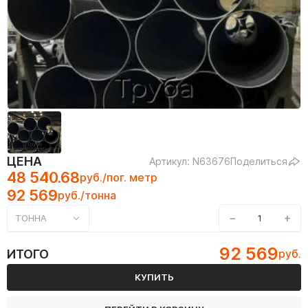
ЦЕНА
Артикул: N63676
Поделиться
48 540.68
руб./пог. метр
92 569
руб./тонна
−
+
ТОННА
92 569
ИТОГО
руб.
КУПИТЬ