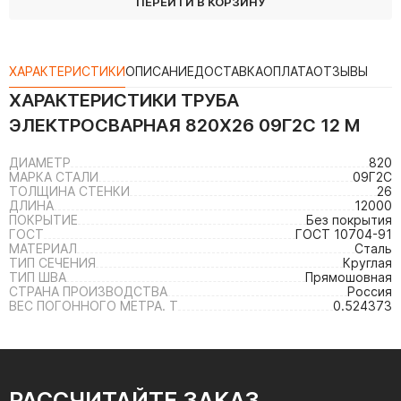
ПЕРЕЙТИ В КОРЗИНУ
ХАРАКТЕРИСТИКИ
ОПИСАНИЕ
ДОСТАВКА
ОПЛАТА
ОТЗЫВЫ
ХАРАКТЕРИСТИКИ
ТРУБА
ЭЛЕКТРОСВАРНАЯ 820Х26 09Г2С 12 М
ДИАМЕТР
820
МАРКА СТАЛИ
09Г2С
ТОЛЩИНА СТЕНКИ
26
ДЛИНА
12000
ПОКРЫТИЕ
Без покрытия
ГОСТ
ГОСТ 10704-91
МАТЕРИАЛ
Сталь
ТИП СЕЧЕНИЯ
Круглая
ТИП ШВА
Прямошовная
СТРАНА ПРОИЗВОДСТВА
Россия
ВЕС ПОГОННОГО МЕТРА. Т
0.524373
РАССЧИТАЙТЕ ЗАКАЗ