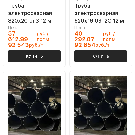
Труба
Труба
электросварная
электросварная
820х20 ст3 12 м
920х19 09Г2С 12 м
Цена:
Цена:
37
40
руб./
руб./
612.99
292.07
пог.м
пог.м
92 543
92 654
руб./т
руб./т
КУПИТЬ
КУПИТЬ