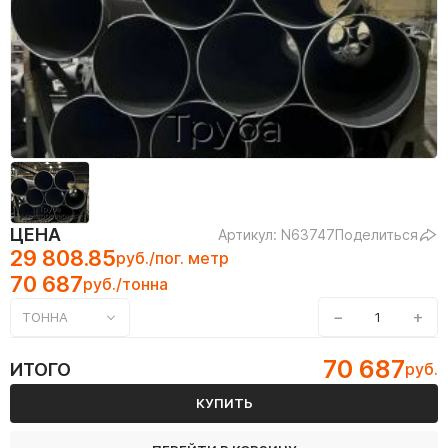
ЦЕНА
Артикул: N63747
Поделиться
29 808.85
руб./пог. метр
70 687
руб./тонна
−
+
ТОННА
70 687
ИТОГО
руб.
КУПИТЬ