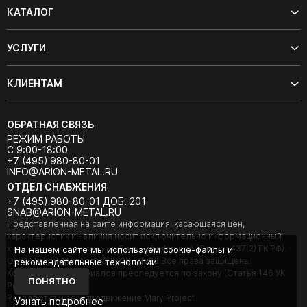
КАТАЛОГ
УСЛУГИ
КЛИЕНТАМ
ОБРАТНАЯ СВЯЗЬ
РЕЖИМ РАБОТЫ
С 9:00-18:00
+7 (495) 980-80-01
INFO@ARION-METAL.RU
ОТДЕЛ СНАБЖЕНИЯ
+7 (495) 980-80-01 ДОБ. 201
SNAB@ARION-METAL.RU
Представленная на сайте информация, касающаяся цен,
характеристик и наличия носит исключительно информационный
характер и не является публичной офертой (Статья 437(2) ГК РФ).
На нашем сайте мы используем cookie-файлы и
ООО "Арион-Металл" © 2020 - 2026 Все права защищены.
рекомендательные технологии.
Копирование материалов преследуется по закону (Статья 146 УК
ПОНЯТНО
РФ).
Разработка и seo-продвижение Mary Project
Узнать подробнее