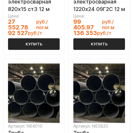
электросварная
электросварная
820х15 ст3 12 м
1220х24 09Г2С 12 м
Цена:
Цена:
27
99
руб./
руб./
552.78
405.97
пог.м
пог.м
92 527
136 353
руб./т
руб./т
КУПИТЬ
КУПИТЬ
Артикул: N64010
Артикул: N63820
Труба
Труба