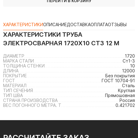
ПЕРЕЙТИ В КОРЗИНУ
ХАРАКТЕРИСТИКИ
ОПИСАНИЕ
ДОСТАВКА
ОПЛАТА
ОТЗЫВЫ
ХАРАКТЕРИСТИКИ
ТРУБА
ЭЛЕКТРОСВАРНАЯ 1720Х10 СТ3 12 М
ДИАМЕТР
1720
МАРКА СТАЛИ
Ст1-3
ТОЛЩИНА СТЕНКИ
10
ДЛИНА
12000
ПОКРЫТИЕ
Без покрытия
ГОСТ
ГОСТ 10704-91
МАТЕРИАЛ
Сталь
ТИП СЕЧЕНИЯ
Круглая
ТИП ШВА
Прямошовная
СТРАНА ПРОИЗВОДСТВА
Россия
ВЕС ПОГОННОГО МЕТРА. Т
0.421702
РАССЧИТАЙТЕ ЗАКАЗ