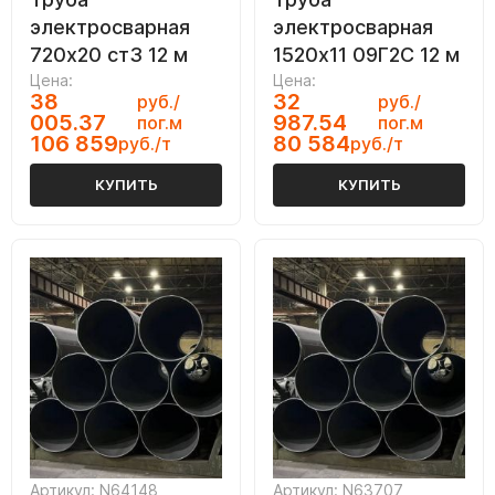
электросварная
электросварная
720х20 ст3 12 м
1520х11 09Г2С 12 м
Цена:
Цена:
38
32
руб./
руб./
005.37
987.54
пог.м
пог.м
106 859
80 584
руб./т
руб./т
КУПИТЬ
КУПИТЬ
Артикул: N64148
Артикул: N63707