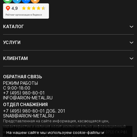
КАТАЛОГ
УСЛУГИ
КЛИЕНТАМ
ОБРАТНАЯ СВЯЗЬ
РЕЖИМ РАБОТЫ
С 9:00-18:00
+7 (495) 980-80-01
INFO@ARION-METAL.RU
ОТДЕЛ СНАБЖЕНИЯ
+7 (495) 980-80-01 ДОБ. 201
SNAB@ARION-METAL.RU
Представленная на сайте информация, касающаяся цен,
характеристик и наличия носит исключительно информационный
характер и не является публичной офертой (Статья 437(2) ГК РФ).
На нашем сайте мы используем cookie-файлы и