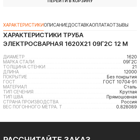
ПЕРЕЙТИ В КОРЗИНУ
ХАРАКТЕРИСТИКИ
ОПИСАНИЕ
ДОСТАВКА
ОПЛАТА
ОТЗЫВЫ
ХАРАКТЕРИСТИКИ
ТРУБА
ЭЛЕКТРОСВАРНАЯ 1620Х21 09Г2С 12 М
ДИАМЕТР
1620
МАРКА СТАЛИ
09Г2С
ТОЛЩИНА СТЕНКИ
21
ДЛИНА
12000
ПОКРЫТИЕ
Без покрытия
ГОСТ
ГОСТ 10704-91
МАТЕРИАЛ
Сталь
ТИП СЕЧЕНИЯ
Круглая
ТИП ШВА
Прямошовная
СТРАНА ПРОИЗВОДСТВА
Россия
ВЕС ПОГОННОГО МЕТРА. Т
0.828089
РАССЧИТАЙТЕ ЗАКАЗ