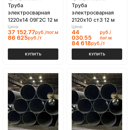
Труба
Труба
электросварная
электросварная
1220х14 09Г2С 12 м
2120х10 ст3 12 м
Цена:
Цена:
37 152.77
44
руб./пог.м
руб./
86 625
030.55
руб./т
пог.м
84 618
руб./т
КУПИТЬ
КУПИТЬ