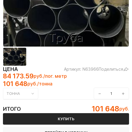
ЦЕНА
Артикул: N63966
Поделиться
84 173.59
руб./пог. метр
101 648
руб./тонна
−
+
ТОННА
101 648
ИТОГО
руб.
КУПИТЬ