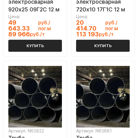
электросварная
электросварная
920х25 09Г2С 12 м
720х10 17Г1С 12 м
Цена:
Цена:
49
20
руб./
руб./
643.33
414.70
пог.м
пог.м
89 966
113 193
руб./т
руб./т
КУПИТЬ
КУПИТЬ
Артикул: N63822
Артикул: N63881
Труба
Труба