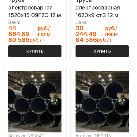
электросварная
электросварная
1520х15 09Г2С 12 м
1620х9 ст3 12 м
Цена:
Цена:
44
30
руб./
руб./
864.89
244.49
пог.м
пог.м
80 586
84 586
руб./т
руб./т
КУПИТЬ
КУПИТЬ
Артикул: N63941
Артикул: N63913