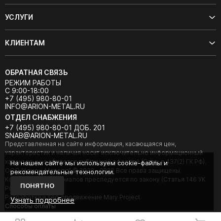
УСЛУГИ
КЛИЕНТАМ
ОБРАТНАЯ СВЯЗЬ
РЕЖИМ РАБОТЫ
С 9:00-18:00
+7 (495) 980-80-01
INFO@ARION-METAL.RU
ОТДЕЛ СНАБЖЕНИЯ
+7 (495) 980-80-01 ДОБ. 201
SNAB@ARION-METAL.RU
Представленная на сайте информация, касающаяся цен,
характеристик и наличия носит исключительно информационный
характер и не является публичной офертой (Статья 437(2) ГК РФ).
На нашем сайте мы используем cookie-файлы и
ООО "Арион-Металл" © 2020 - 2026 Все права защищены.
рекомендательные технологии.
Копирование материалов преследуется по закону (Статья 146 УК
ПОНЯТНО
РФ).
Разработка и seo-продвижение Mary Project
Узнать подробнее
Cпособы оплаты