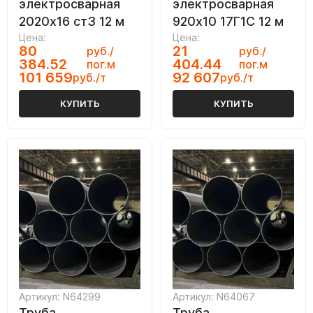
электросварная
электросварная
2020х16 ст3 12 м
920х10 17Г1С 12 м
Цена:
Цена:
80
21
руб./
руб./
384.52
404.44
пог.м
пог.м
101 659
92 607
руб./т
руб./т
КУПИТЬ
КУПИТЬ
Артикул: N64299
Артикул: N64067
Труба
Труба