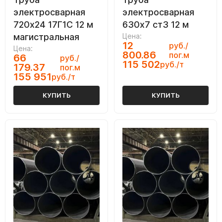
электросварная
электросварная
720х24 17Г1С 12 м
630х7 ст3 12 м
магистральная
Цена:
12
руб./
Цена:
800.86
пог.м
66
руб./
115 502
руб./т
179.37
пог.м
155 951
руб./т
КУПИТЬ
КУПИТЬ