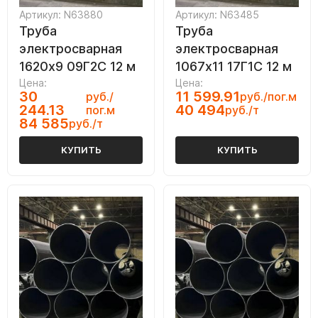
Артикул: N63880
Артикул: N63485
Труба
Труба
электросварная
электросварная
1620х9 09Г2С 12 м
1067х11 17Г1С 12 м
Цена:
Цена:
30
11 599.91
руб./
руб./пог.м
244.13
40 494
пог.м
руб./т
84 585
руб./т
КУПИТЬ
КУПИТЬ