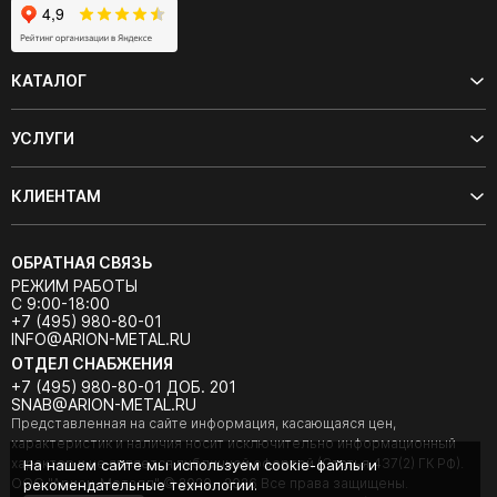
КАТАЛОГ
УСЛУГИ
КЛИЕНТАМ
ОБРАТНАЯ СВЯЗЬ
РЕЖИМ РАБОТЫ
С 9:00-18:00
+7 (495) 980-80-01
INFO@ARION-METAL.RU
ОТДЕЛ СНАБЖЕНИЯ
+7 (495) 980-80-01 ДОБ. 201
SNAB@ARION-METAL.RU
Представленная на сайте информация, касающаяся цен,
характеристик и наличия носит исключительно информационный
характер и не является публичной офертой (Статья 437(2) ГК РФ).
На нашем сайте мы используем cookie-файлы и
ООО "Арион-Металл" © 2020 - 2026 Все права защищены.
рекомендательные технологии.