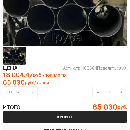
ЦЕНА
Артикул: N63664
Поделиться
18 004.47
руб./пог. метр
65 030
руб./тонна
−
+
ТОННА
65 030
ИТОГО
руб.
КУПИТЬ