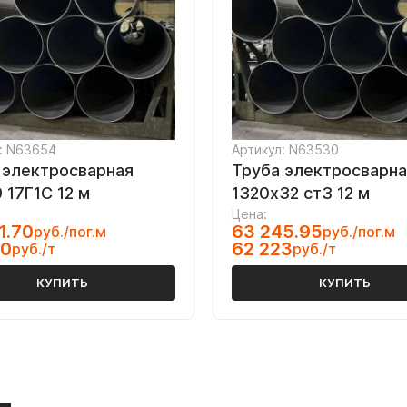
: N63654
Артикул: N63530
 электросварная
Труба электросварна
 17Г1С 12 м
1320х32 ст3 12 м
Цена:
1.70
63 245.95
руб./пог.м
руб./пог.м
20
62 223
руб./т
руб./т
КУПИТЬ
КУПИТЬ