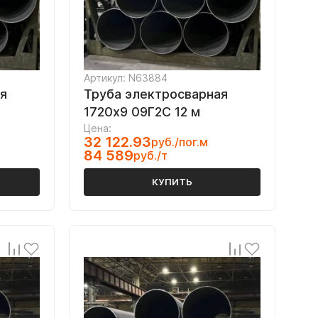
Артикул: N63884
я
Труба электросварная
1720х9 09Г2С 12 м
Цена:
32 122.93
руб./пог.м
84 589
руб./т
КУПИТЬ