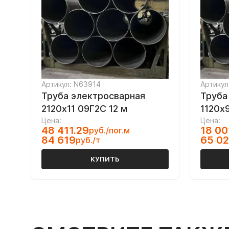
Артикул: N63914
Артикул
Труба электросварная
Труба
2120х11 09Г2С 12 м
1120х9
Цена:
Цена:
48 411.29
18 00
руб./пог.м
84 619
65 0
руб./т
КУПИТЬ