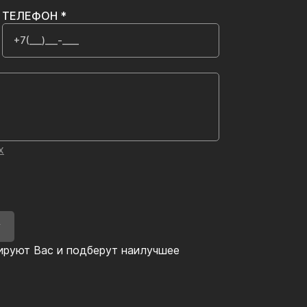
ТЕЛЕФОН *
х
У
ируют Вас и подберут наилучшее