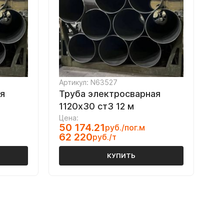
Артикул: N63527
я
Труба электросварная
1120х30 ст3 12 м
Цена:
50 174.21
руб./пог.м
62 220
руб./т
КУПИТЬ