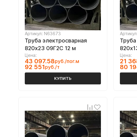
Артикул: N63673
Артикул
Труба электросварная
Труба
820х23 09Г2С 12 м
820х1
Цена:
Цена:
43 097.58
21 36
руб./пог.м
92 551
80 19
руб./т
КУПИТЬ