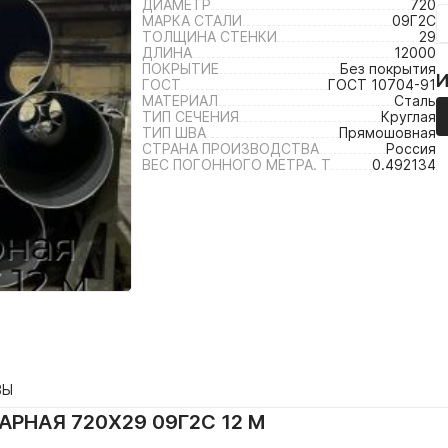
ДИАМЕТР
720
МАРКА СТАЛИ
09Г2С
ТОЛЩИНА СТЕНКИ
29
ДЛИНА
12000
ПОКРЫТИЕ
Без покрытия
ГОСТ
ГОСТ 10704-91
МАТЕРИАЛ
Сталь
ТИП СЕЧЕНИЯ
Круглая
ТИП ШВА
Прямошовная
СТРАНА ПРОИЗВОДСТВА
Россия
ВЕС ПОГОННОГО МЕТРА. Т
0.492134
ВЫ
РНАЯ 720Х29 09Г2С 12 М