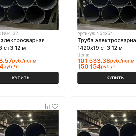
: N64132
Артикул: N64254
 электросварная
Труба электросварна
3 ст3 12 м
1420х19 ст3 12 м
Цена:
8.57
101 533.38
руб./пог.м
руб./пог.м
4
150 154
руб./т
руб./т
КУПИТЬ
КУПИТЬ