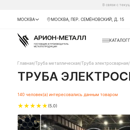
В связи с тек
МОСКВА
МОСКВА, ПЕР. СЕМЁНОВСКИЙ, Д. 15
КАТАЛОГ
Главная
/
Труба металлическая
/
Труба электросварная
/
ТРУБА ЭЛЕКТРОСВ
140 человек(а) интересовались данным товаром
★
★
★
★
★
(5.0)