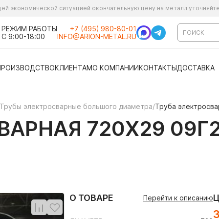
ущей экономической ситуацией окончательную цену на металл уточняйт
РЕЖИМ РАБОТЫ
+7 (495) 980-80-01
С 9:00-18:00
INFO@ARION-METAL.RU
ПРОИЗВОДСТВО
КЛИЕНТАМ
О КОМПАНИИ
КОНТАКТЫ
ДОСТАВКА
Трубы электросварные большого диаметра
/
Труба электросва
АРНАЯ 720Х29 09Г2
О ТОВАРЕ
Перейти к описанию
3