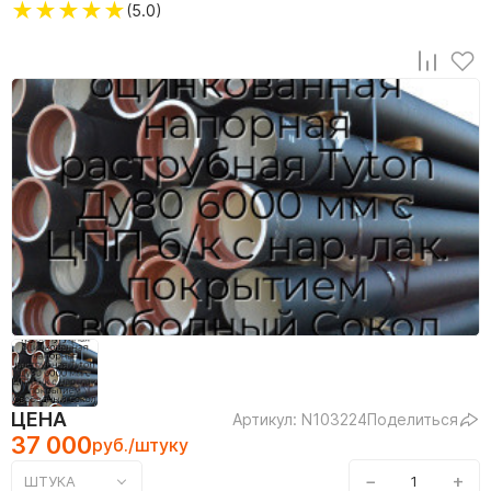
★
★
★
★
★
(5.0)
ЦЕНА
Артикул: N103224
Поделиться
37 000
руб./штуку
−
+
ШТУКА