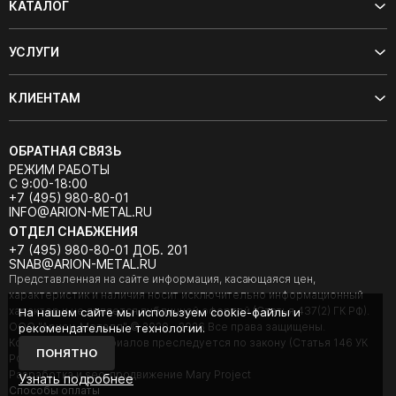
КАТАЛОГ
УСЛУГИ
КЛИЕНТАМ
ОБРАТНАЯ СВЯЗЬ
РЕЖИМ РАБОТЫ
С 9:00-18:00
+7 (495) 980-80-01
INFO@ARION-METAL.RU
ОТДЕЛ СНАБЖЕНИЯ
+7 (495) 980-80-01 ДОБ. 201
SNAB@ARION-METAL.RU
Представленная на сайте информация, касающаяся цен,
характеристик и наличия носит исключительно информационный
характер и не является публичной офертой (Статья 437(2) ГК РФ).
На нашем сайте мы используем cookie-файлы и
ООО "Арион-Металл" © 2020 - 2026 Все права защищены.
рекомендательные технологии.
Копирование материалов преследуется по закону (Статья 146 УК
ПОНЯТНО
РФ).
Разработка и seo-продвижение Mary Project
Узнать подробнее
Cпособы оплаты