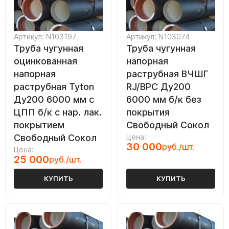
Артикул: N103197
Артикул: N103074
Труба чугунная
Труба чугунная
оцинкованная
напорная
напорная
раструбная ВЧШГ
раструбная Tyton
RJ/ВРС Ду200
Ду200 6000 мм с
6000 мм б/к без
ЦПП б/к с нар. лак.
покрытия
покрытием
Свободный Сокол
Свободный Сокол
Цена:
30 000
руб./шт.
Цена:
25 000
руб./шт.
КУПИТЬ
КУПИТЬ