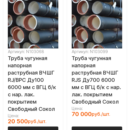
Артикул: N103068
Артикул: N103099
Труба чугунная
Труба чугунная
напорная
напорная
раструбная ВЧШГ
раструбная ВЧШГ
RJ/ВРС Ду100
RJS Ду700 6000
6000 мм с ВГЦ б/к
мм с ВГЦ б/к с нар.
с нар. лак.
лак. покрытием
покрытием
Свободный Сокол
Свободный Сокол
Цена:
70 000
руб./шт.
Цена:
20 500
руб./шт.