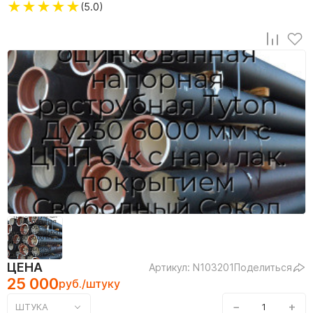
★
★
★
★
★
(5.0)
ЦЕНА
Артикул: N103201
Поделиться
25 000
руб./штуку
−
+
ШТУКА