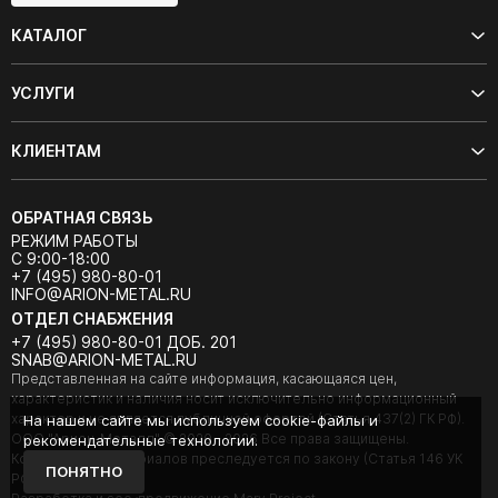
КАТАЛОГ
УСЛУГИ
КЛИЕНТАМ
ОБРАТНАЯ СВЯЗЬ
РЕЖИМ РАБОТЫ
С 9:00-18:00
+7 (495) 980-80-01
INFO@ARION-METAL.RU
ОТДЕЛ СНАБЖЕНИЯ
+7 (495) 980-80-01 ДОБ. 201
SNAB@ARION-METAL.RU
Представленная на сайте информация, касающаяся цен,
характеристик и наличия носит исключительно информационный
характер и не является публичной офертой (Статья 437(2) ГК РФ).
На нашем сайте мы используем cookie-файлы и
ООО "Арион-Металл" © 2020 - 2026 Все права защищены.
рекомендательные технологии.
Копирование материалов преследуется по закону (Статья 146 УК
ПОНЯТНО
РФ).