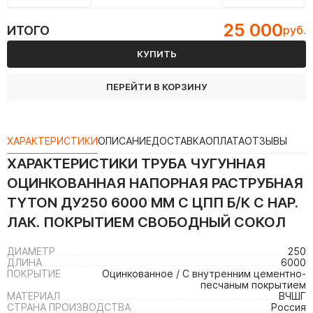
25 000
ИТОГО
руб.
КУПИТЬ
ПЕРЕЙТИ В КОРЗИНУ
ХАРАКТЕРИСТИКИ
ОПИСАНИЕ
ДОСТАВКА
ОПЛАТА
ОТЗЫВЫ
ХАРАКТЕРИСТИКИ
ТРУБА ЧУГУННАЯ
ОЦИНКОВАННАЯ НАПОРНАЯ РАСТРУБНАЯ
TYTON ДУ250 6000 ММ С ЦПП Б/К С НАР.
ЛАК. ПОКРЫТИЕМ СВОБОДНЫЙ СОКОЛ
ДИАМЕТР
250
ДЛИНА
6000
ПОКРЫТИЕ
Оцинкованное / С внутренним цементно-
песчаным покрытием
МАТЕРИАЛ
ВЧШГ
СТРАНА ПРОИЗВОДСТВА
Россия