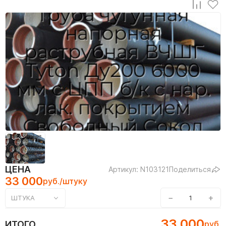
ЦЕНА
Артикул: N103121
Поделиться
33 000
руб./штуку
−
+
ШТУКА
33 000
ИТОГО
руб.