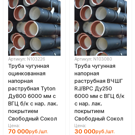
Артикул: N103226
Артикул: N103080
Труба чугунная
Труба чугунная
оцинкованная
напорная
напорная
раструбная ВЧШГ
раструбная Tyton
RJ/ВРС Ду250
Ду800 6000 мм с
6000 мм с ВГЦ б/к
ВГЦ б/к с нар. лак.
с нар. лак.
покрытием
покрытием
Свободный Сокол
Свободный Сокол
Цена:
Цена:
70 000
30 000
руб./шт.
руб./шт.