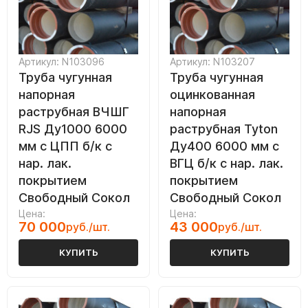
Артикул: N103096
Артикул: N103207
Труба чугунная
Труба чугунная
напорная
оцинкованная
раструбная ВЧШГ
напорная
RJS Ду1000 6000
раструбная Tyton
мм с ЦПП б/к с
Ду400 6000 мм с
нар. лак.
ВГЦ б/к с нар. лак.
покрытием
покрытием
Свободный Сокол
Свободный Сокол
Цена:
Цена:
70 000
43 000
руб./шт.
руб./шт.
КУПИТЬ
КУПИТЬ