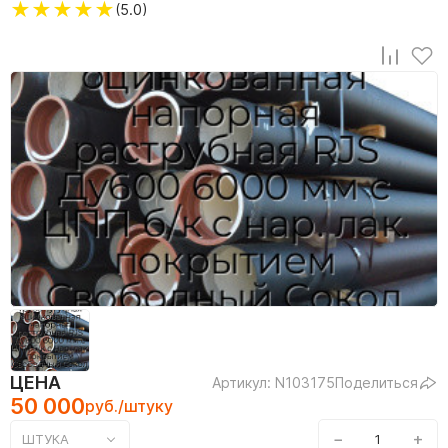
★
★
★
★
★
(5.0)
ЦЕНА
Артикул: N103175
Поделиться
50 000
руб./штуку
−
+
ШТУКА