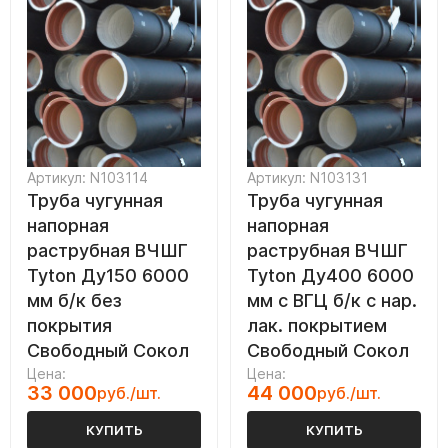
Артикул: N103114
Артикул: N103131
Труба чугунная
Труба чугунная
напорная
напорная
раструбная ВЧШГ
раструбная ВЧШГ
Tyton Ду150 6000
Tyton Ду400 6000
мм б/к без
мм с ВГЦ б/к с нар.
покрытия
лак. покрытием
Свободный Сокол
Свободный Сокол
Цена:
Цена:
33 000
44 000
руб./шт.
руб./шт.
КУПИТЬ
КУПИТЬ