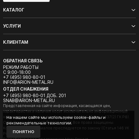
КАТАЛОГ
УСЛУГИ
КЛИЕНТАМ
ОБРАТНАЯ СВЯЗЬ
РЕЖИМ РАБОТЫ
С 9:00-18:00
+7 (495) 980-80-01
INFO@ARION-METAL.RU
ОТДЕЛ СНАБЖЕНИЯ
+7 (495) 980-80-01 ДОБ. 201
SNAB@ARION-METAL.RU
Представленная на сайте информация, касающаяся цен,
характеристик и наличия носит исключительно информационный
характер и не является публичной офертой (Статья 437(2) ГК РФ).
На нашем сайте мы используем cookie-файлы и
ООО "Арион-Металл" © 2020 - 2026 Все права защищены.
рекомендательные технологии.
Копирование материалов преследуется по закону (Статья 146 УК
ПОНЯТНО
РФ).