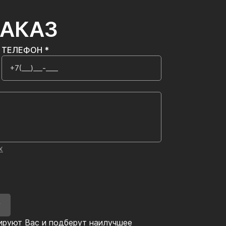
ЗАКАЗ
ТЕЛЕФОН *
х
У
ируют Вас и подберут наилучшее