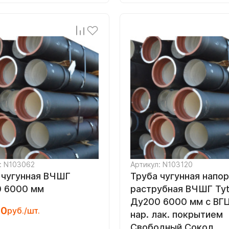
: N103062
Артикул: N103120
 чугунная ВЧШГ
Труба чугунная напо
 6000 мм
раструбная ВЧШГ Ty
Ду200 6000 мм с ВГЦ
00
руб./шт.
нар. лак. покрытием
Свободный Сокол