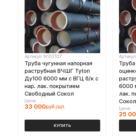
Артикул: N103107
Артикул
Труба чугунная напорная
Труба
раструбная ВЧШГ Tyton
оцинк
Ду100 6000 мм с ВГЦ б/к с
растр
нар. лак. покрытием
6000 м
Свободный Сокол
лак. 
Цена:
Сокол
33 000
руб./шт.
Цена:
25 0
КУПИТЬ