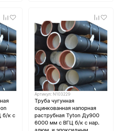
Артикул: N103229
рная
Труба чугунная
ton
оцинкованная напорная
 б/к с
раструбная Tyton Ду900
6000 мм с ВГЦ б/к с нар.
алюм. и эпоксидным