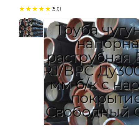
★
★
★
★
★
(5.0)