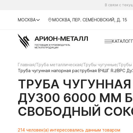
В связи с тек
МОСКВА
МОСКВА, ПЕР. СЕМЁНОВСКИЙ, Д. 15
КАТАЛОГ
Главная
/
Труба металлическая
/
Трубы чугунные
/
Трубы
Труба чугунная напорная раструбная ВЧШГ RJ/ВРС Ду3
ТРУБА ЧУГУННАЯ
ДУ300 6000 ММ Б
СВОБОДНЫЙ СОК
214 человек(а) интересовались данным товаром