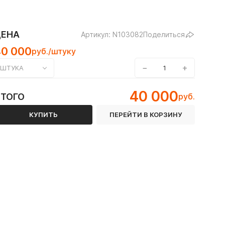
ЦЕНА
Артикул: N103082
Поделиться
40 000
руб./штуку
−
+
ШТУКА
40 000
ИТОГО
руб.
Пожаротушение
КУПИТЬ
ПЕРЕЙТИ В КОРЗИНУ