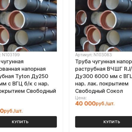
: N103199
Артикул: N103083
 чугунная
Труба чугунная напо
ованная напорная
раструбная ВЧШГ RJ
убная Tyton Ду250
Ду300 6000 мм с ВГЦ
м с ВГЦ б/к с нар.
нар. лак. покрытием
покрытием Свободный
Свободный Сокол
Цена:
40 000
руб./шт.
00
руб./шт.
КУПИТЬ
КУПИТЬ