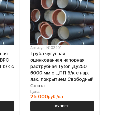
Артикул: N103201
рная
Труба чугунная
/ВРС
оцинкованная напорная
 б/к с
раструбная Tyton Ду250
6000 мм с ЦПП б/к с нар.
лак. покрытием Свободный
Сокол
Цена:
25 000
руб./шт.
КУПИТЬ