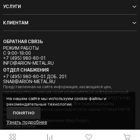
УСЛУГИ
КЛИЕНТАМ
ОБРАТНАЯ СВЯЗЬ
РЕЖИМ РАБОТЫ
С 9:00-18:00
+7 (495) 980-80-01
INFO@ARION-METAL.RU
ОТДЕЛ СНАБЖЕНИЯ
+7 (495) 980-80-01 ДОБ. 201
SNAB@ARION-METAL.RU
Представленная на сайте информация, касающаяся цен,
характеристик и наличия носит исключительно информационный
характер и не является публичной офертой (Статья 437(2) ГК РФ).
На нашем сайте мы используем cookie-файлы и
ООО "Арион-Металл" © 2020 - 2026 Все права защищены.
рекомендательные технологии.
Копирование материалов преследуется по закону (Статья 146 УК
ПОНЯТНО
РФ).
Разработка и seo-продвижение Mary Project
Узнать подробнее
Cпособы оплаты