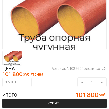
ЦЕНА
Артикул: N103262
Поделиться
101 800
руб./тонна
−
+
ТОННА
101 800
ИТОГО
руб.
КУПИТЬ