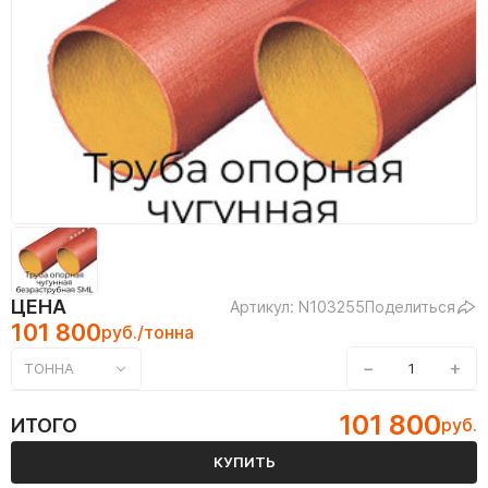
ЦЕНА
Артикул: N103255
Поделиться
101 800
руб./тонна
−
+
ТОННА
101 800
ИТОГО
руб.
КУПИТЬ