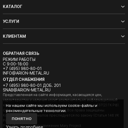
КАТАЛОГ
УСЛУГИ
КЛИЕНТАМ
ОБРАТНАЯ СВЯЗЬ
РЕЖИМ РАБОТЫ
С 9:00-18:00
+7 (495) 980-80-01
INFO@ARION-METAL.RU
ОТДЕЛ СНАБЖЕНИЯ
+7 (495) 980-80-01 ДОБ. 201
SNAB@ARION-METAL.RU
Представленная на сайте информация, касающаяся цен,
характеристик и наличия носит исключительно информационный
характер и не является публичной офертой (Статья 437(2) ГК РФ).
На нашем сайте мы используем cookie-файлы и
ООО "Арион-Металл" © 2020 - 2026 Все права защищены.
рекомендательные технологии.
Копирование материалов преследуется по закону (Статья 146 УК
ПОНЯТНО
РФ).
Разработка и seo-продвижение Mary Project
Узнать подробнее