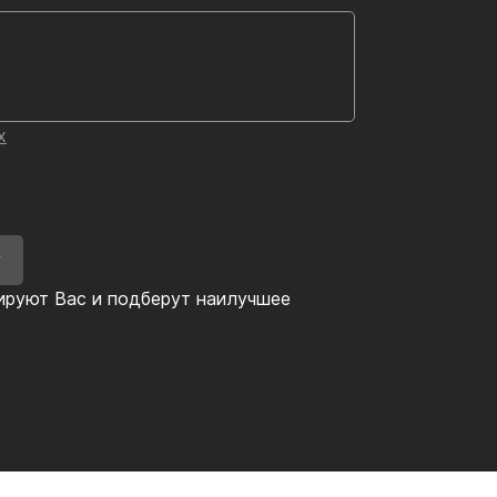
х
У
ируют Вас и подберут наилучшее