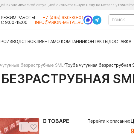
ущей экономической ситуацией окончательную цену на металл уточняйт
РЕЖИМ РАБОТЫ
+7 (495) 980-80-01
С 9:00-18:00
INFO@ARION-METAL.RU
ПРОИЗВОДСТВО
КЛИЕНТАМ
О КОМПАНИИ
КОНТАКТЫ
ДОСТАВКА
чугунные безраструбные SML
/
Труба чугунная безраструбная 
 БЕЗРАСТРУБНАЯ SM
О ТОВАРЕ
Перейти к описанию