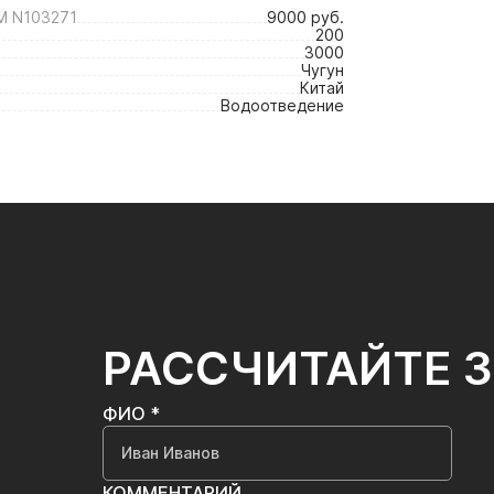
М N103271
9000 руб.
200
3000
Чугун
Китай
Водоотведение
РАССЧИТАЙТЕ 
ФИО *
КОММЕНТАРИЙ