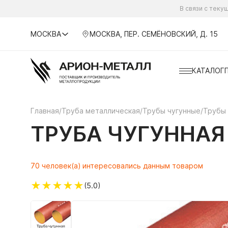
В связи с тек
МОСКВА
МОСКВА, ПЕР. СЕМЁНОВСКИЙ, Д. 15
КАТАЛОГ
Главная
/
Труба металлическая
/
Трубы чугунные
/
Трубы 
ТРУБА ЧУГУННАЯ
70 человек(а) интересовались данным товаром
★
★
★
★
★
(5.0)