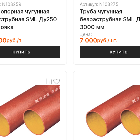
: N103259
Артикул: N103275
 опорная чугунная
Труба чугунная
струбная SML Ду250
безраструбная SML 
тояка
3000 мм
Цена:
00
7 000
руб./т
руб./шт.
КУПИТЬ
КУПИТЬ