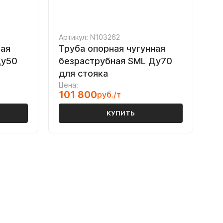
Артикул: N103262
ная
Труба опорная чугунная
Ду50
безраструбная SML Ду70
для стояка
Цена:
101 800
руб./т
КУПИТЬ