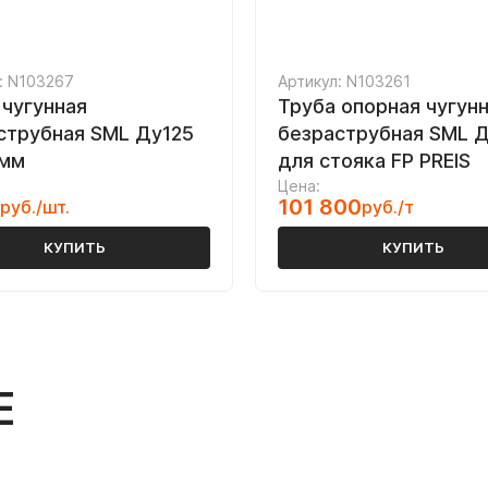
: N103267
Артикул: N103261
 чугунная
Труба опорная чугун
струбная SML Ду125
безраструбная SML 
 мм
для стояка FP PREIS
Цена:
101 800
руб./шт.
руб./т
КУПИТЬ
КУПИТЬ
Е