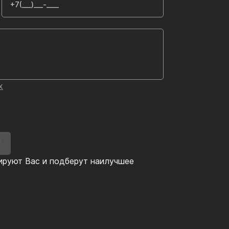
х
У
ируют Вас и подберут наилучшее