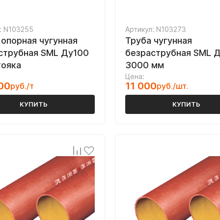
: N103255
Артикул: N103273
 опорная чугунная
Труба чугунная
струбная SML Ду100
безраструбная SML 
тояка
3000 мм
Цена:
00
11 000
руб./т
руб./шт.
КУПИТЬ
КУПИТЬ