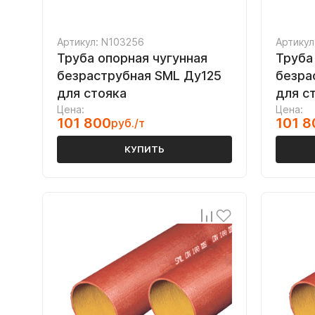
Артикул: N103256
Артикул
Труба опорная чугунная
Труба
безраструбная SML Ду125
безра
для стояка
для с
Цена:
Цена:
101 800
101 8
руб./т
КУПИТЬ