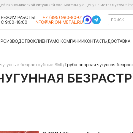
ущей экономической ситуацией окончательную цену на металл уточняйт
РЕЖИМ РАБОТЫ
+7 (495) 980-80-01
С 9:00-18:00
INFO@ARION-METAL.RU
ПРОИЗВОДСТВО
КЛИЕНТАМ
О КОМПАНИИ
КОНТАКТЫ
ДОСТАВКА
чугунные безраструбные SML
/
Труба опорная чугунная безрас
ЧУГУННАЯ БЕЗРАСТР