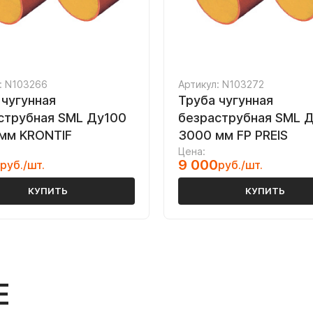
: N103266
Артикул: N103272
 чугунная
Труба чугунная
струбная SML Ду100
безраструбная SML 
мм KRONTIF
3000 мм FP PREIS
Цена:
9 000
руб./шт.
руб./шт.
КУПИТЬ
КУПИТЬ
Е