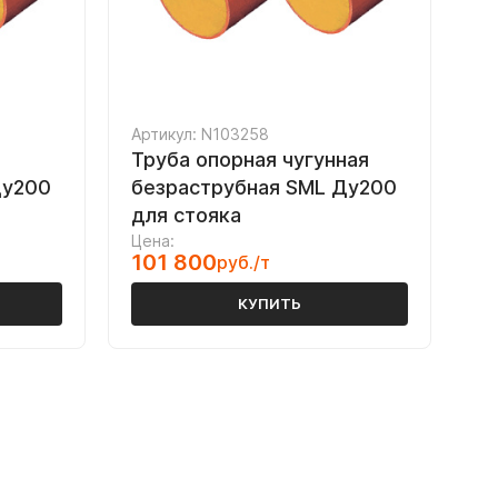
Артикул: N103258
Труба опорная чугунная
Ду200
безраструбная SML Ду200
для стояка
Цена:
101 800
руб./т
КУПИТЬ