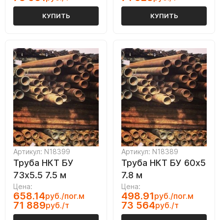
КУПИТЬ
КУПИТЬ
Артикул: N18399
Артикул: N18389
Труба НКТ БУ
Труба НКТ БУ 60х5
73х5.5 7.5 м
7.8 м
Цена:
Цена:
658.14
498.91
руб./пог.м
руб./пог.м
71 889
73 564
руб./т
руб./т