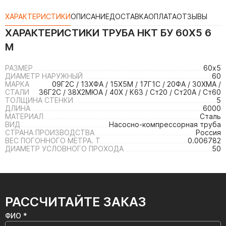
ХАРАКТЕРИСТИКИ
ОПИСАНИЕ
ДОСТАВКА
ОПЛАТА
ОТЗЫВЫ
ХАРАКТЕРИСТИКИ
ТРУБА НКТ БУ 60Х5 6
М
РАЗМЕР
60х5
ДИАМЕТР НАРУЖНЫЙ
60
МАРКА
09Г2С / 13ХФА / 15Х5М / 17Г1С / 20ФА / 30ХМА /
СТАЛИ
36Г2С / 38Х2МЮА / 40Х / К63 / Ст20 / Ст20А / Ст60
ТОЛЩИНА СТЕНКИ
5
ДЛИНА
6000
МАТЕРИАЛ
Сталь
ВИД
Насосно-компрессорная труба
СТРАНА ПРОИЗВОДСТВА
Россия
ВЕС ПОГОННОГО МЕТРА. Т
0.006782
ДИАМЕТР УСЛОВНОГО ПРОХОДА
50
РАССЧИТАЙТЕ ЗАКАЗ
ФИО *