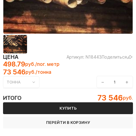
ЦЕНА
Артикул: N18443
Поделиться
498.79
руб./пог. метр
73 546
руб./тонна
−
+
ТОННА
73 546
ИТОГО
руб.
КУПИТЬ
ПЕРЕЙТИ В КОРЗИНУ