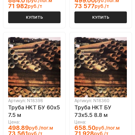
884.01
499.00
руб./пог.м
руб./пог.м
71 982
73 577
руб./т
руб./т
КУПИТЬ
КУПИТЬ
Артикул: N18398
Артикул: N18360
Труба НКТ БУ 60х5
Труба НКТ БУ
7.5 м
73х5.5 8.8 м
Цена:
Цена:
498.89
658.50
руб./пог.м
руб./пог.м
73 561
71 928
руб./т
руб./т