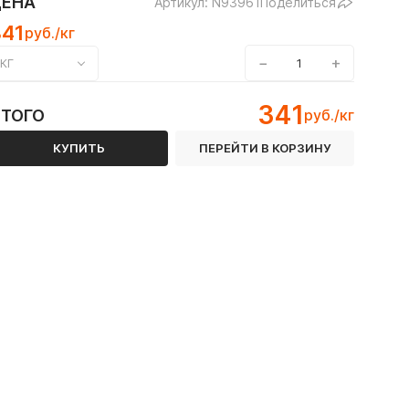
ЦЕНА
Артикул: N93961
Поделиться
341
руб./кг
−
+
КГ
341
ИТОГО
руб./кг
КУПИТЬ
ПЕРЕЙТИ В КОРЗИНУ