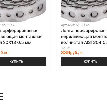
: N93942
Артикул: N93982
 перфорированная
Лента перфорирован
веющая монтажная
нержавеющая монта
я 20Х13 0.5 мм
волнистая AISI 304 0
Цена:
339
б./кг
руб./кг
КУПИТЬ
КУПИТЬ
Е