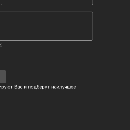
х
У
ируют Вас и подберут наилучшее