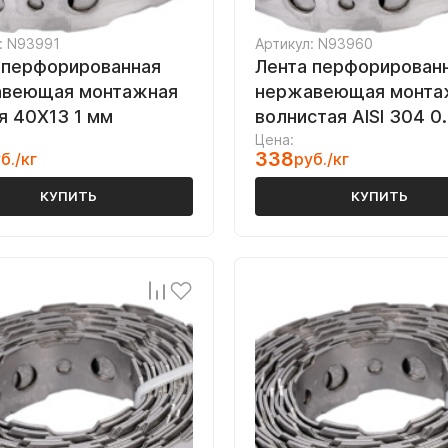
: N93991
Артикул: N93960
 перфорированная
Лента перфорирован
веющая монтажная
нержавеющая монта
я 40Х13 1 мм
волнистая AISI 304 0
Цена:
338
б./кг
руб./кг
КУПИТЬ
КУПИТЬ