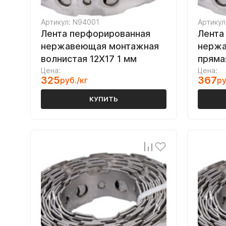
Артикул: N94001
Артикул
Лента перфорированная
Лента
нержавеющая монтажная
нержа
волнистая 12Х17 1 мм
пряма
Цена:
Цена:
325
367
руб./кг
ру
КУПИТЬ