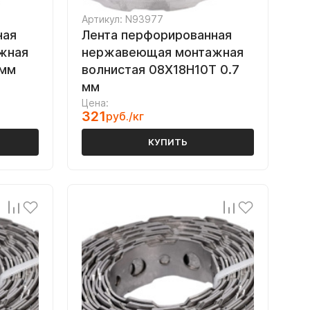
Артикул: N93977
ная
Лента перфорированная
жная
нержавеющая монтажная
 мм
волнистая 08Х18Н10Т 0.7
мм
Цена:
321
руб./кг
КУПИТЬ