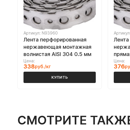
Артикул: N93960
Артикул
Лента перфорированная
Лента
нержавеющая монтажная
нержа
волнистая AISI 304 0.5 мм
прямая
Цена:
Цена:
338
376
руб./кг
ру
КУПИТЬ
СМОТРИТЕ ТАКЖ