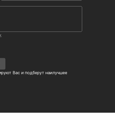
х
У
ируют Вас и подберут наилучшее