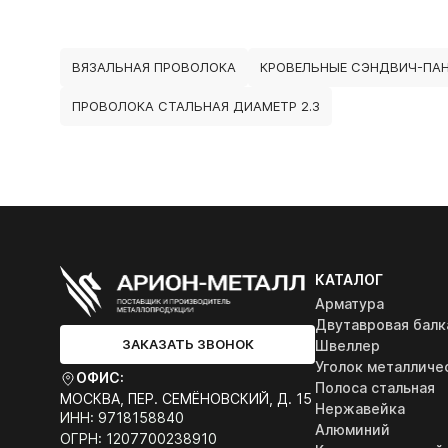
ВЯЗАЛЬНАЯ ПРОВОЛОКА
КРОВЕЛЬНЫЕ СЭНДВИЧ-ПА
ПРОВОЛОКА СТАЛЬНАЯ ДИАМЕТР 2.3
КАТАЛОГ
Арматура
Двутавровая балк
ЗАКАЗАТЬ ЗВОНОК
Швеллер
Уголок металличе
ОФИС:
Полоса стальная
МОСКВА, ПЕР. СЕМЁНОВСКИЙ, Д. 15
Нержавейка
ИНН: 9718158840
Алюминий
ОГРН: 1207700238910