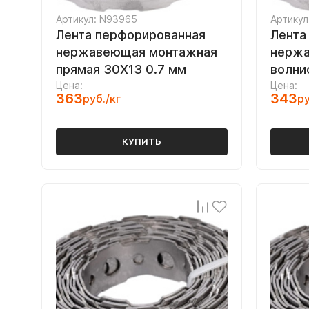
Артикул: N93965
Артикул
Лента перфорированная
Лента
нержавеющая монтажная
нержа
прямая 30Х13 0.7 мм
волнис
Цена:
Цена:
363
343
руб./кг
ру
КУПИТЬ