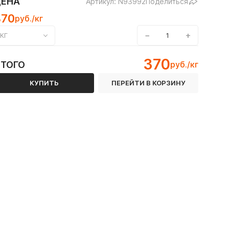
ЦЕНА
Артикул: N93992
Поделиться
370
руб./кг
−
+
КГ
370
ИТОГО
руб./кг
КУПИТЬ
ПЕРЕЙТИ В КОРЗИНУ