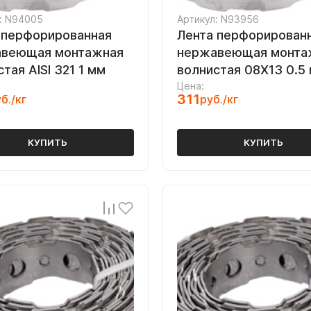
: N94005
Артикул: N93956
 перфорированная
Лента перфорирован
веющая монтажная
нержавеющая монта
тая AISI 321 1 мм
волнистая 08Х13 0.5
Цена:
311
б./кг
руб./кг
КУПИТЬ
КУПИТЬ