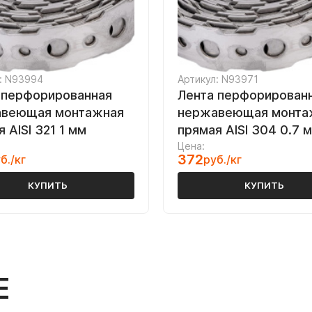
: N93994
Артикул: N93971
 перфорированная
Лента перфорирован
веющая монтажная
нержавеющая монта
 AISI 321 1 мм
прямая AISI 304 0.7 
Цена:
372
б./кг
руб./кг
КУПИТЬ
КУПИТЬ
Е