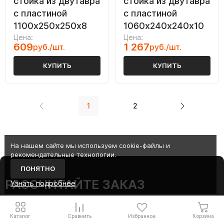
стойка из двутавра
стойка из двутавра
с пластиной
с пластиной
1100х250х250х8
1060х240х240х10
Цена:
Цена:
609
1 267
руб./шт.
руб./шт.
КУПИТЬ
КУПИТЬ
1
2
На нашем сайте мы используем cookie-файлы и
рекомендательные технологии.
ПОНЯТНО
РАССЧИТАЙТЕ ЗАКАЗ
Узнать подробнее
ФИО *
Каталог
Сравнить
Избранное
Корзина