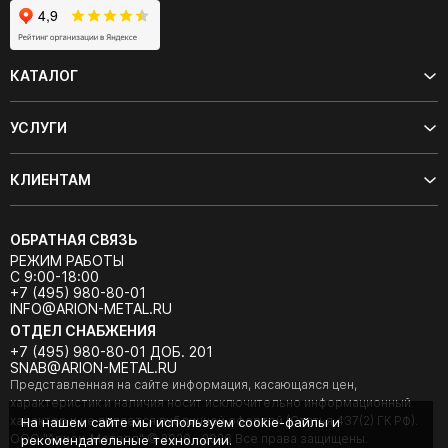
КАТАЛОГ
УСЛУГИ
КЛИЕНТАМ
ОБРАТНАЯ СВЯЗЬ
РЕЖИМ РАБОТЫ
С 9:00-18:00
+7 (495) 980-80-01
INFO@ARION-METAL.RU
ОТДЕЛ СНАБЖЕНИЯ
+7 (495) 980-80-01 ДОБ. 201
SNAB@ARION-METAL.RU
Представленная на сайте информация, касающаяся цен,
характеристик и наличия носит исключительно информационный
характер и не является публичной офертой (Статья 437(2) ГК РФ).
На нашем сайте мы используем cookie-файлы и
ООО "Арион-Металл" © 2020 - 2026 Все права защищены.
рекомендательные технологии.