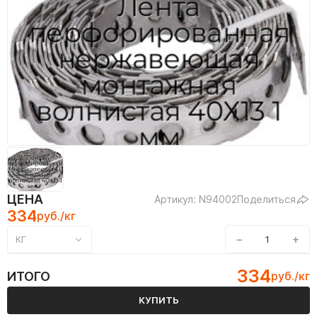
ЦЕНА
Артикул: N94002
Поделиться
334
руб./кг
−
+
КГ
334
ИТОГО
руб./кг
КУПИТЬ