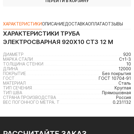
ПЕРЕЙТИ В КОРЗИНУ
ХАРАКТЕРИСТИКИ
ОПИСАНИЕ
ДОСТАВКА
ОПЛАТА
ОТЗЫВЫ
ХАРАКТЕРИСТИКИ
ТРУБА
ЭЛЕКТРОСВАРНАЯ 920Х10 СТ3 12 М
ДИАМЕТР
920
МАРКА СТАЛИ
Ст1-3
ТОЛЩИНА СТЕНКИ
10
ДЛИНА
12000
ПОКРЫТИЕ
Без покрытия
ГОСТ
ГОСТ 10704-91
МАТЕРИАЛ
Сталь
ТИП СЕЧЕНИЯ
Круглая
ТИП ШВА
Прямошовная
СТРАНА ПРОИЗВОДСТВА
Россия
ВЕС ПОГОННОГО МЕТРА. Т
0.231132
РАССЧИТАЙТЕ ЗАКАЗ