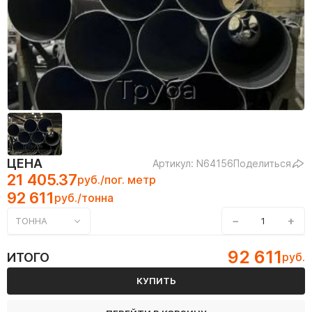
ЦЕНА
Артикул: N64156
Поделиться
21 405.37
руб./пог. метр
92 611
руб./тонна
−
+
ТОННА
92 611
ИТОГО
руб.
КУПИТЬ