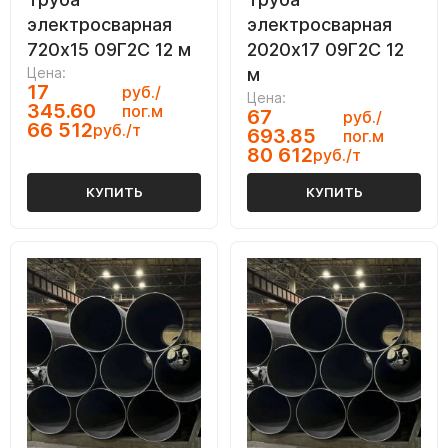
электросварная
электросварная
720х15 09Г2С 12 м
2020х17 09Г2С 12
Цена:
м
17
руб./
Цена:
345.60
пог.м
67
руб./
66 512
руб./т
693.85
пог.м
80 612
руб./т
КУПИТЬ
КУПИТЬ