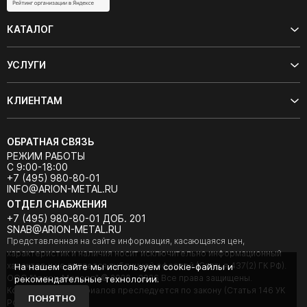
КАТАЛОГ
УСЛУГИ
КЛИЕНТАМ
ОБРАТНАЯ СВЯЗЬ
РЕЖИМ РАБОТЫ
С 9:00-18:00
+7 (495) 980-80-01
INFO@ARION-METAL.RU
ОТДЕЛ СНАБЖЕНИЯ
+7 (495) 980-80-01 ДОБ. 201
SNAB@ARION-METAL.RU
Представленная на сайте информация, касающаяся цен,
характеристик и наличия носит исключительно информационный
характер и не является публичной офертой (Статья 437(2) ГК РФ).
На нашем сайте мы используем cookie-файлы и
ООО "Арион-Металл" © 2020 - 2026 Все права защищены.
рекомендательные технологии.
Копирование материалов преследуется по закону (Статья 146 УК
ПОНЯТНО
РФ).