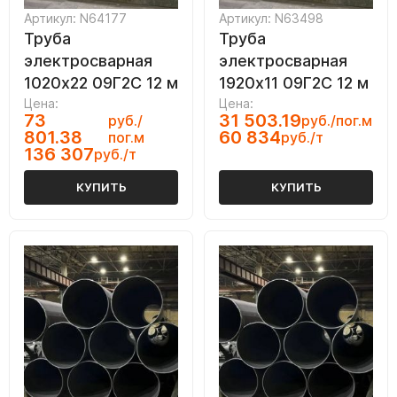
Артикул: N64177
Артикул: N63498
Труба
Труба
электросварная
электросварная
1020х22 09Г2С 12 м
1920х11 09Г2С 12 м
Цена:
Цена:
73
31 503.19
руб./
руб./пог.м
801.38
60 834
пог.м
руб./т
136 307
руб./т
КУПИТЬ
КУПИТЬ