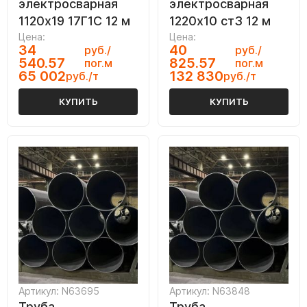
электросварная
электросварная
1120х19 17Г1С 12 м
1220х10 ст3 12 м
Цена:
Цена:
34
40
руб./
руб./
540.57
825.57
пог.м
пог.м
65 002
132 830
руб./т
руб./т
КУПИТЬ
КУПИТЬ
Артикул: N63695
Артикул: N63848
Труба
Труба