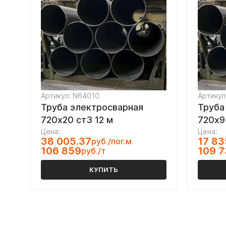
Артикул: N64010
Артикул
Труба электросварная
Труба
720х20 ст3 12 м
720х9
Цена:
Цена:
38 005.37
17 83
руб./пог.м
106 859
109 7
руб./т
КУПИТЬ