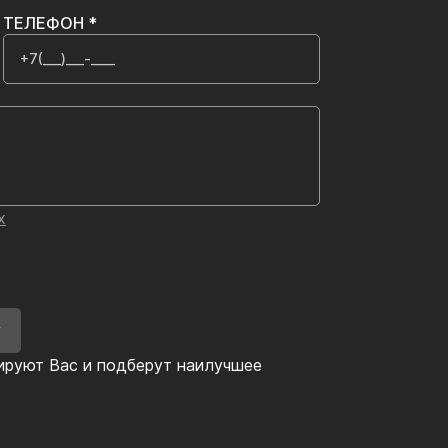
ТЕЛЕФОН *
х
У
ируют Вас и подберут наилучшее