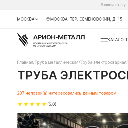
В связи с тек
МОСКВА
МОСКВА, ПЕР. СЕМЁНОВСКИЙ, Д. 15
КАТАЛОГ
Главная
/
Труба металлическая
/
Труба электросварная
/
ТРУБА ЭЛЕКТРОСВ
207 человек(а) интересовались данным товаром
★
★
★
★
★
(5.0)