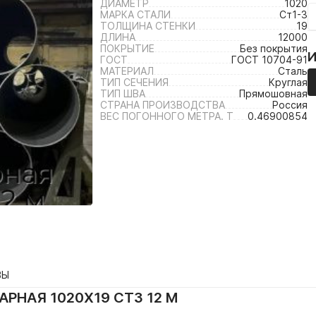
ДИАМЕТР
1020
МАРКА СТАЛИ
Ст1-3
ТОЛЩИНА СТЕНКИ
19
ДЛИНА
12000
ПОКРЫТИЕ
Без покрытия
ГОСТ
ГОСТ 10704-91
МАТЕРИАЛ
Сталь
ТИП СЕЧЕНИЯ
Круглая
ТИП ШВА
Прямошовная
СТРАНА ПРОИЗВОДСТВА
Россия
ВЕС ПОГОННОГО МЕТРА. Т
0.46900854
ВЫ
РНАЯ 1020Х19 СТ3 12 М