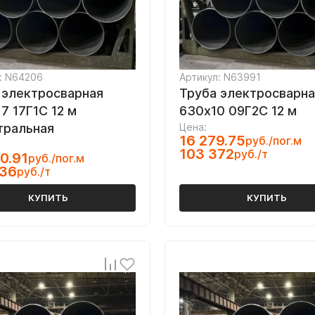
: N64206
Артикул: N63991
 электросварная
Труба электросварна
7 17Г1С 12 м
630х10 09Г2С 12 м
тральная
Цена:
16 279.75
руб./пог.м
103 372
руб./т
0.91
руб./пог.м
336
руб./т
КУПИТЬ
КУПИТЬ