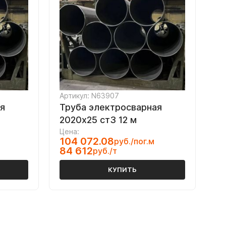
Артикул: N63907
я
Труба электросварная
2020х25 ст3 12 м
Цена:
104 072.08
руб./пог.м
84 612
руб./т
КУПИТЬ