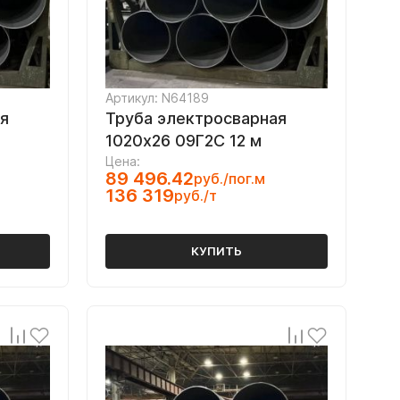
Артикул: N64189
я
Труба электросварная
1020х26 09Г2С 12 м
Цена:
89 496.42
руб./пог.м
136 319
руб./т
КУПИТЬ