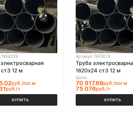
: N64028
Артикул: N63814
 электросварная
Труба электросварна
 ст3 12 м
1620х24 ст3 12 м
Цена:
5.02
70 917.69
руб./пог.м
руб./пог.м
31
75 076
руб./т
руб./т
КУПИТЬ
КУПИТЬ