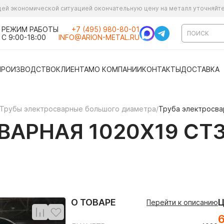
ущей экономической ситуацией окончательную цену на металл уточняйт
РЕЖИМ РАБОТЫ
+7 (495) 980-80-01
С 9:00-18:00
INFO@ARION-METAL.RU
ПРОИЗВОДСТВО
КЛИЕНТАМ
О КОМПАНИИ
КОНТАКТЫ
ДОСТАВКА
Трубы электросварные большого диаметра
/
Труба электросвар
АРНАЯ 1020Х19 СТ3
О ТОВАРЕ
Перейти к описанию
6