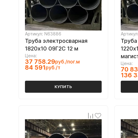
Артикул: N63886
Артикул
Труба электросварная
Труба
1820х10 09Г2С 12 м
1220х1
Цена:
магис
37 758.29
руб./пог.м
Цена:
84 591
руб./т
70 83
136 
КУПИТЬ