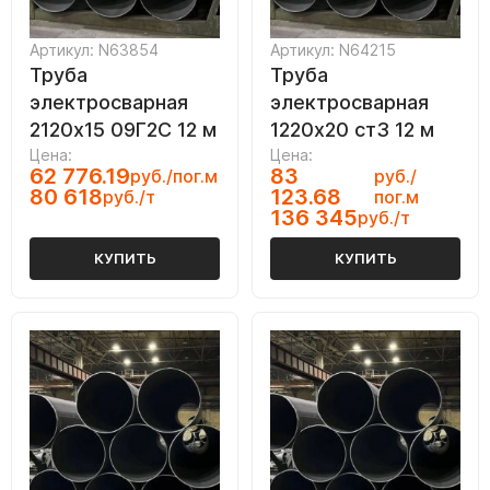
Артикул: N63854
Артикул: N64215
Труба
Труба
электросварная
электросварная
2120х15 09Г2С 12 м
1220х20 ст3 12 м
Цена:
Цена:
62 776.19
83
руб./пог.м
руб./
80 618
123.68
руб./т
пог.м
136 345
руб./т
КУПИТЬ
КУПИТЬ