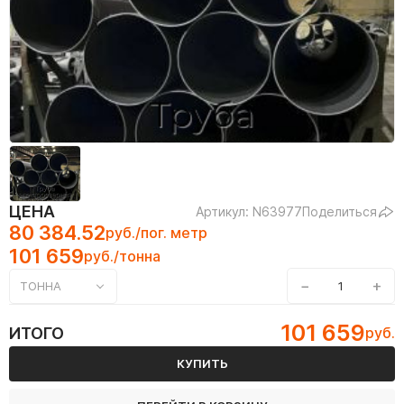
ЦЕНА
Артикул: N63977
Поделиться
80 384.52
руб./пог. метр
101 659
руб./тонна
−
+
ТОННА
101 659
ИТОГО
руб.
КУПИТЬ