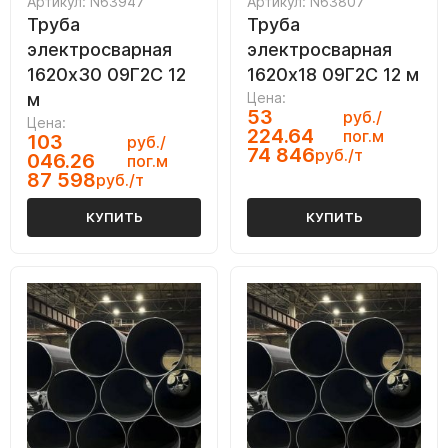
Артикул: N63947
Артикул: N63807
Труба
Труба
электросварная
электросварная
1620х30 09Г2С 12
1620х18 09Г2С 12 м
м
Цена:
53
руб./
Цена:
224.64
пог.м
103
руб./
74 846
руб./т
046.26
пог.м
87 598
руб./т
КУПИТЬ
КУПИТЬ