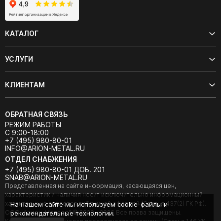
КАТАЛОГ
УСЛУГИ
КЛИЕНТАМ
ОБРАТНАЯ СВЯЗЬ
РЕЖИМ РАБОТЫ
С 9:00-18:00
+7 (495) 980-80-01
INFO@ARION-METAL.RU
ОТДЕЛ СНАБЖЕНИЯ
+7 (495) 980-80-01 ДОБ. 201
SNAB@ARION-METAL.RU
Представленная на сайте информация, касающаяся цен,
характеристик и наличия носит исключительно информационный
характер и не является публичной офертой (Статья 437(2) ГК РФ).
На нашем сайте мы используем cookie-файлы и
ООО "Арион-Металл" © 2020 - 2026 Все права защищены.
рекомендательные технологии.