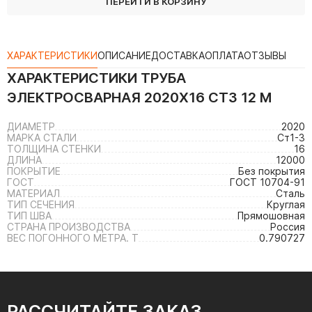
ПЕРЕЙТИ В КОРЗИНУ
ХАРАКТЕРИСТИКИ
ОПИСАНИЕ
ДОСТАВКА
ОПЛАТА
ОТЗЫВЫ
ХАРАКТЕРИСТИКИ
ТРУБА
ЭЛЕКТРОСВАРНАЯ 2020Х16 СТ3 12 М
ДИАМЕТР
2020
МАРКА СТАЛИ
Ст1-3
ТОЛЩИНА СТЕНКИ
16
ДЛИНА
12000
ПОКРЫТИЕ
Без покрытия
ГОСТ
ГОСТ 10704-91
МАТЕРИАЛ
Сталь
ТИП СЕЧЕНИЯ
Круглая
ТИП ШВА
Прямошовная
СТРАНА ПРОИЗВОДСТВА
Россия
ВЕС ПОГОННОГО МЕТРА. Т
0.790727
РАССЧИТАЙТЕ ЗАКАЗ