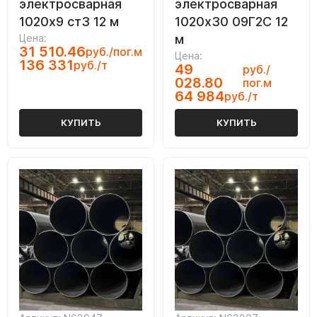
электросварная
электросварная
1020х9 ст3 12 м
1020х30 09Г2С 12
Цена:
м
31 510.46
руб./пог.м
Цена:
136 331
руб./т
49
руб./
028.80
пог.м
64 984
руб./т
КУПИТЬ
КУПИТЬ