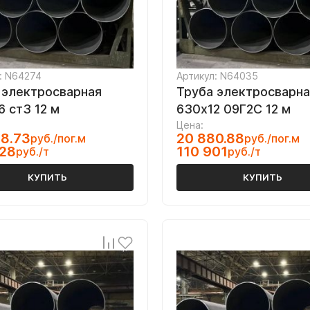
: N64274
Артикул: N64035
 электросварная
Труба электросварна
6 ст3 12 м
630х12 09Г2С 12 м
Цена:
8.73
20 880.88
руб./пог.м
руб./пог.м
928
110 901
руб./т
руб./т
КУПИТЬ
КУПИТЬ