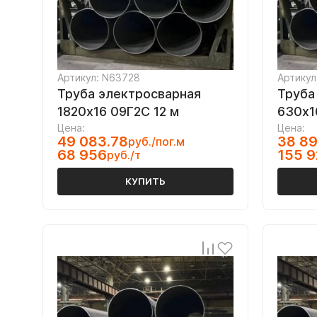
Артикул: N63728
Артикул
Труба электросварная
Труба
1820х16 09Г2С 12 м
630х1
Цена:
Цена:
49 083.78
38 89
руб./пог.м
68 956
155 
руб./т
КУПИТЬ