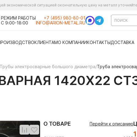
ущей экономической ситуацией окончательную цену на металл уточняйт
РЕЖИМ РАБОТЫ
+7 (495) 980-80-01
С 9:00-18:00
INFO@ARION-METAL.RU
ПРОИЗВОДСТВО
КЛИЕНТАМ
О КОМПАНИИ
КОНТАКТЫ
ДОСТАВКА
Трубы электросварные большого диаметра
/
Труба электросвар
АРНАЯ 1420Х22 СТ3
О ТОВАРЕ
Перейти к описанию
1