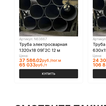
Артикул: N63667
Артикул
Труба электросварная
Труба
1320х18 09Г2С 12 м
630х1
Цена:
Цена:
37 586.02
24 30
руб./пог.м
65 033
106 8
руб./т
КУПИТЬ