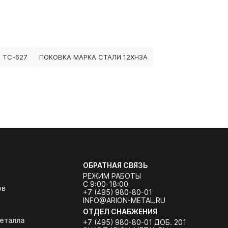
 ТС-627
ПОКОВКА МАРКА СТАЛИ 12ХН3А
ОБРАТНАЯ СВЯЗЬ
РЕЖИМ РАБОТЫ
С 9:00-18:00
ов
+7 (495) 980-80-01
INFO@ARION-METAL.RU
ОТДЕЛ СНАБЖЕНИЯ
еталла
+7 (495) 980-80-01 ДОБ. 201