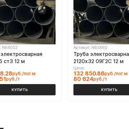
: N64002
Артикул: N63860
 электросварная
Труба электросварна
5 ст3 12 м
2120х32 09Г2С 12 м
Цена:
8.28
132 850.86
руб./пог.м
руб./пог.м
51
80 624
руб./т
руб./т
КУПИТЬ
КУПИТЬ