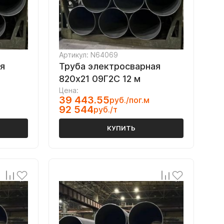
Артикул: N64069
я
Труба электросварная
820х21 09Г2С 12 м
Цена:
39 443.55
руб./пог.м
92 544
руб./т
КУПИТЬ