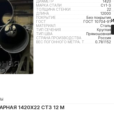
ДИАМЕТР
1420
МАРКА СТАЛИ
Ст1-3
ТОЛЩИНА СТЕНКИ
22
ДЛИНА
12000
ПОКРЫТИЕ
Без покрытия
ГОСТ
ГОСТ 10704-91
МАТЕРИАЛ
Сталь
ТИП СЕЧЕНИЯ
Круглая
ТИП ШВА
Прямошовная
СТРАНА ПРОИЗВОДСТВА
Россия
ВЕС ПОГОННОГО МЕТРА. Т
0.781152
ВЫ
РНАЯ 1420Х22 СТ3 12 М