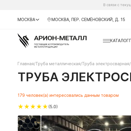
В связи с тек
МОСКВА
МОСКВА, ПЕР. СЕМЁНОВСКИЙ, Д. 15
КАТАЛОГ
Главная
/
Труба металлическая
/
Труба электросварная
/
ТРУБА ЭЛЕКТРОСВ
179 человек(а) интересовались данным товаром
★
★
★
★
★
(5.0)