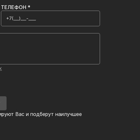
ТЕЛЕФОН *
х
У
ируют Вас и подберут наилучшее