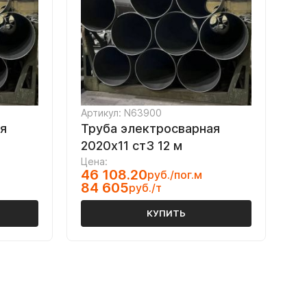
Артикул: N63900
я
Труба электросварная
2020х11 ст3 12 м
Цена:
46 108.20
руб./пог.м
84 605
руб./т
КУПИТЬ