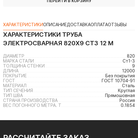
ПЕРЕЙТИ В КОРЗИНУ
ХАРАКТЕРИСТИКИ
ОПИСАНИЕ
ДОСТАВКА
ОПЛАТА
ОТЗЫВЫ
ХАРАКТЕРИСТИКИ
ТРУБА
ЭЛЕКТРОСВАРНАЯ 820Х9 СТ3 12 М
ДИАМЕТР
820
МАРКА СТАЛИ
Ст1-3
ТОЛЩИНА СТЕНКИ
9
ДЛИНА
12000
ПОКРЫТИЕ
Без покрытия
ГОСТ
ГОСТ 10704-91
МАТЕРИАЛ
Сталь
ТИП СЕЧЕНИЯ
Круглая
ТИП ШВА
Прямошовная
СТРАНА ПРОИЗВОДСТВА
Россия
ВЕС ПОГОННОГО МЕТРА. Т
0.1854
РАССЧИТАЙТЕ ЗАКАЗ