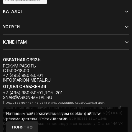
КАТАЛОГ
УСЛУГИ
КЛИЕНТАМ
ОБРАТНАЯ СВЯЗЬ
РЕЖИМ РАБОТЫ
С 9:00-18:00
+7 (495) 980-80-01
INFO@ARION-METAL.RU
ОТДЕЛ СНАБЖЕНИЯ
+7 (495) 980-80-01 ДОБ. 201
SNAB@ARION-METAL.RU
Представленная на сайте информация, касающаяся цен,
характеристик и наличия носит исключительно информационный
характер и не является публичной офертой (Статья 437(2) ГК РФ).
На нашем сайте мы используем cookie-файлы и
ООО "Арион-Металл" © 2020 - 2026 Все права защищены.
рекомендательные технологии.
Копирование материалов преследуется по закону (Статья 146 УК
ПОНЯТНО
РФ).