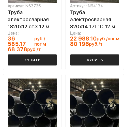
Артикул: N63725
Артикул: N64134
Труба
Труба
электросварная
электросварная
1820х12 ст3 12 м
820х14 17Г1С 12 м
Цена:
Цена:
36
22 988.10
руб./
руб./пог.м
585.17
80 196
пог.м
руб./т
68 378
руб./т
КУПИТЬ
КУПИТЬ