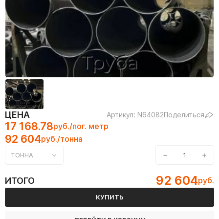
ЦЕНА
Артикул: N64082
Поделиться
17 168.78
руб./пог. метр
92 604
руб./тонна
−
+
ТОННА
92 604
ИТОГО
руб.
КУПИТЬ