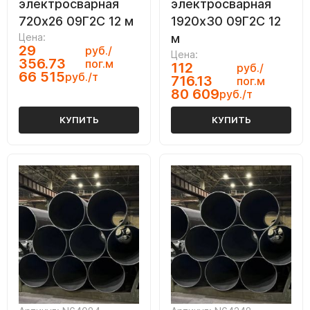
электросварная
электросварная
720х26 09Г2С 12 м
1920х30 09Г2С 12
Цена:
м
29
руб./
Цена:
356.73
пог.м
112
руб./
66 515
руб./т
716.13
пог.м
80 609
руб./т
КУПИТЬ
КУПИТЬ