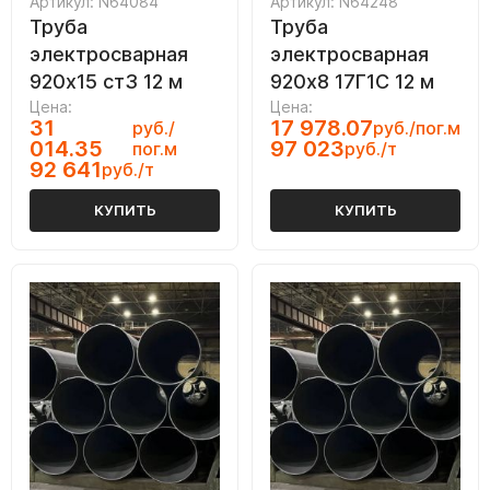
Артикул: N64084
Артикул: N64248
Труба
Труба
электросварная
электросварная
920х15 ст3 12 м
920х8 17Г1С 12 м
Цена:
Цена:
31
17 978.07
руб./
руб./пог.м
014.35
97 023
пог.м
руб./т
92 641
руб./т
КУПИТЬ
КУПИТЬ