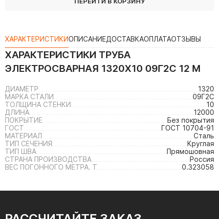
ПЕРЕЙТИ В КОРЗИНУ
ХАРАКТЕРИСТИКИ
ОПИСАНИЕ
ДОСТАВКА
ОПЛАТА
ОТЗЫВЫ
ХАРАКТЕРИСТИКИ
ТРУБА
ЭЛЕКТРОСВАРНАЯ 1320Х10 09Г2С 12 М
ДИАМЕТР
1320
МАРКА СТАЛИ
09Г2С
ТОЛЩИНА СТЕНКИ
10
ДЛИНА
12000
ПОКРЫТИЕ
Без покрытия
ГОСТ
ГОСТ 10704-91
МАТЕРИАЛ
Сталь
ТИП СЕЧЕНИЯ
Круглая
ТИП ШВА
Прямошовная
СТРАНА ПРОИЗВОДСТВА
Россия
ВЕС ПОГОННОГО МЕТРА. Т
0.323058
РАССЧИТАЙТЕ ЗАКАЗ