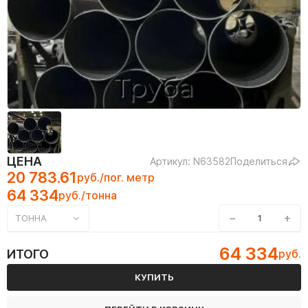
ЦЕНА
Артикул: N63582
Поделиться
20 783.61
руб./пог. метр
64 334
руб./тонна
−
+
ТОННА
64 334
ИТОГО
руб.
КУПИТЬ