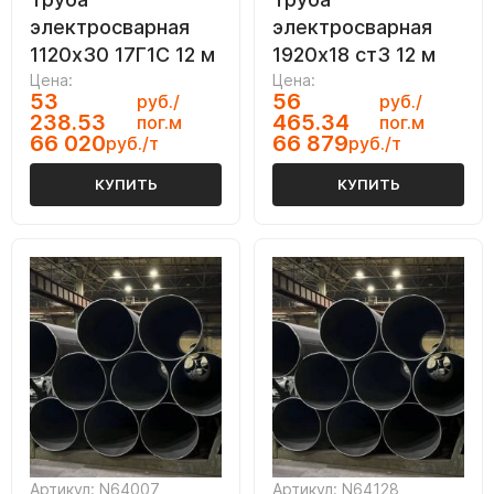
электросварная
электросварная
1120х30 17Г1С 12 м
1920х18 ст3 12 м
Цена:
Цена:
53
56
руб./
руб./
238.53
465.34
пог.м
пог.м
66 020
66 879
руб./т
руб./т
КУПИТЬ
КУПИТЬ
Артикул: N64007
Артикул: N64128