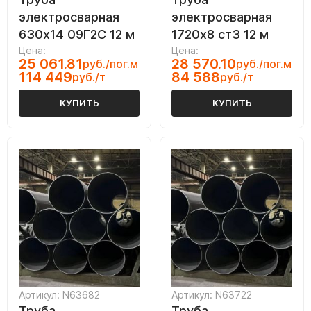
электросварная
электросварная
630х14 09Г2С 12 м
1720х8 ст3 12 м
Цена:
Цена:
25 061.81
28 570.10
руб./пог.м
руб./пог.м
114 449
84 588
руб./т
руб./т
КУПИТЬ
КУПИТЬ
Артикул: N63682
Артикул: N63722
Труба
Труба