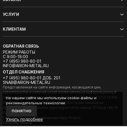
УСЛУГИ
КЛИЕНТАМ
ОБРАТНАЯ СВЯЗЬ
РЕЖИМ РАБОТЫ
С 9:00-18:00
+7 (495) 980-80-01
INFO@ARION-METAL.RU
ОТДЕЛ СНАБЖЕНИЯ
+7 (495) 980-80-01 ДОБ. 201
SNAB@ARION-METAL.RU
Представленная на сайте информация, касающаяся цен,
характеристик и наличия носит исключительно информационный
характер и не является публичной офертой (Статья 437(2) ГК РФ).
На нашем сайте мы используем cookie-файлы и
ООО "Арион-Металл" © 2020 - 2026 Все права защищены.
рекомендательные технологии.
Копирование материалов преследуется по закону (Статья 146 УК
ПОНЯТНО
РФ).
Разработка и seo-продвижение Mary Project
Узнать подробнее
Cпособы оплаты