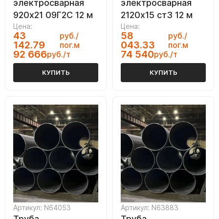
электросварная
электросварная
920х21 09Г2С 12 м
2120х15 ст3 12 м
Цена:
Цена:
43
58
руб./
руб./
142.79
043.33
пог.м
пог.м
92 666
74 540
руб./т
руб./т
КУПИТЬ
КУПИТЬ
Артикул: N64053
Артикул: N63883
Труба
Труба