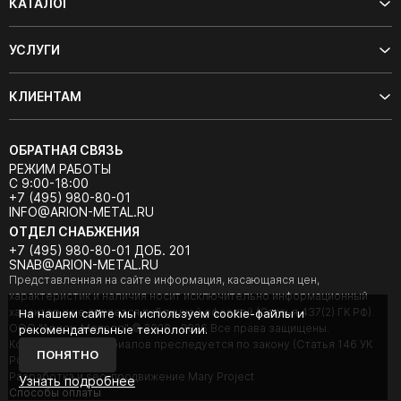
КАТАЛОГ
УСЛУГИ
КЛИЕНТАМ
ОБРАТНАЯ СВЯЗЬ
РЕЖИМ РАБОТЫ
С 9:00-18:00
+7 (495) 980-80-01
INFO@ARION-METAL.RU
ОТДЕЛ СНАБЖЕНИЯ
+7 (495) 980-80-01 ДОБ. 201
SNAB@ARION-METAL.RU
Представленная на сайте информация, касающаяся цен,
характеристик и наличия носит исключительно информационный
характер и не является публичной офертой (Статья 437(2) ГК РФ).
На нашем сайте мы используем cookie-файлы и
ООО "Арион-Металл" © 2020 - 2026 Все права защищены.
рекомендательные технологии.
Копирование материалов преследуется по закону (Статья 146 УК
ПОНЯТНО
РФ).
Разработка и seo-продвижение Mary Project
Узнать подробнее
Cпособы оплаты