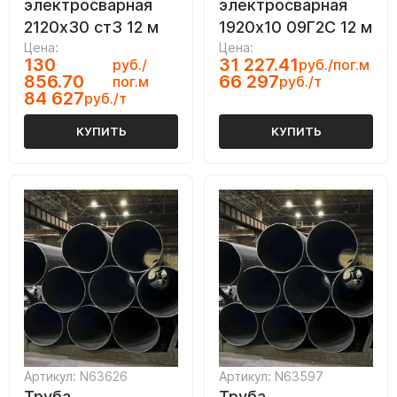
электросварная
электросварная
2120х30 ст3 12 м
1920х10 09Г2С 12 м
Цена:
Цена:
130
31 227.41
руб./
руб./пог.м
856.70
66 297
пог.м
руб./т
84 627
руб./т
КУПИТЬ
КУПИТЬ
Артикул: N63626
Артикул: N63597
Труба
Труба