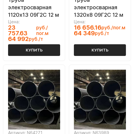
электросварная
электросварная
1120х13 09Г2С 12 м
1320х8 09Г2С 12 м
Цена:
Цена:
23
16 656.16
руб./
руб./пог.м
757.63
64 349
пог.м
руб./т
64 992
руб./т
КУПИТЬ
КУПИТЬ
Артикул: N64271
Артикул: N63989