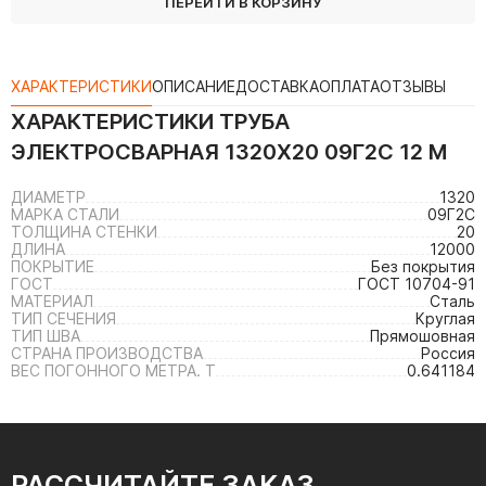
ПЕРЕЙТИ В КОРЗИНУ
ХАРАКТЕРИСТИКИ
ОПИСАНИЕ
ДОСТАВКА
ОПЛАТА
ОТЗЫВЫ
ХАРАКТЕРИСТИКИ
ТРУБА
ЭЛЕКТРОСВАРНАЯ 1320Х20 09Г2С 12 М
ДИАМЕТР
1320
МАРКА СТАЛИ
09Г2С
ТОЛЩИНА СТЕНКИ
20
ДЛИНА
12000
ПОКРЫТИЕ
Без покрытия
ГОСТ
ГОСТ 10704-91
МАТЕРИАЛ
Сталь
ТИП СЕЧЕНИЯ
Круглая
ТИП ШВА
Прямошовная
СТРАНА ПРОИЗВОДСТВА
Россия
ВЕС ПОГОННОГО МЕТРА. Т
0.641184
РАССЧИТАЙТЕ ЗАКАЗ