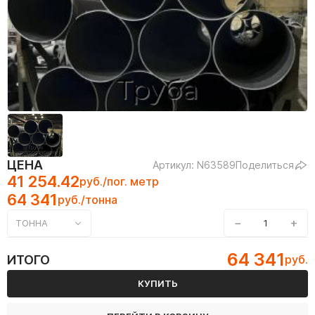
ЦЕНА
Артикул: N63589
Поделиться
41 254.42
руб./пог. метр
64 341
руб./тонна
−
+
ТОННА
64 341
ИТОГО
руб.
КУПИТЬ