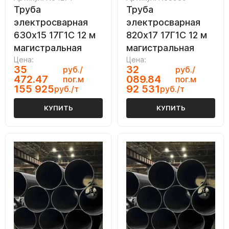
Труба
Труба
электросварная
электросварная
630х15 17Г1С 12 м
820х17 17Г1С 12 м
магистральная
магистральная
Цена:
Цена:
35
32
руб./
руб./
472.47
089.84
пог.м
пог.м
155 925
92 531
руб./т
руб./т
КУПИТЬ
КУПИТЬ