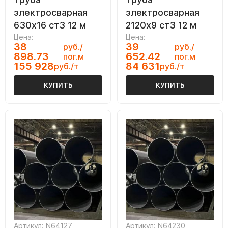
электросварная
электросварная
630х16 ст3 12 м
2120х9 ст3 12 м
Цена:
Цена:
38
39
руб./
руб./
898.73
652.42
пог.м
пог.м
155 928
84 631
руб./т
руб./т
КУПИТЬ
КУПИТЬ
Артикул: N64127
Артикул: N64230