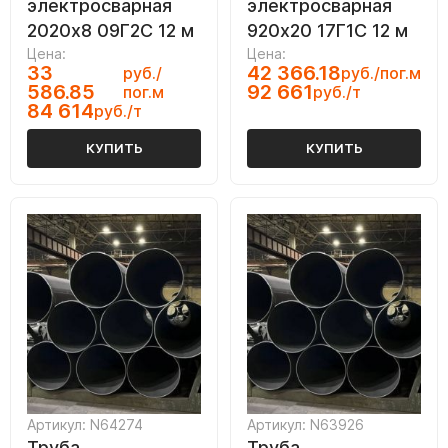
электросварная
электросварная
2020х8 09Г2С 12 м
920х20 17Г1С 12 м
Цена:
Цена:
33
42 366.18
руб./
руб./пог.м
586.85
92 661
пог.м
руб./т
84 614
руб./т
КУПИТЬ
КУПИТЬ
Артикул: N64274
Артикул: N63926
Труба
Труба