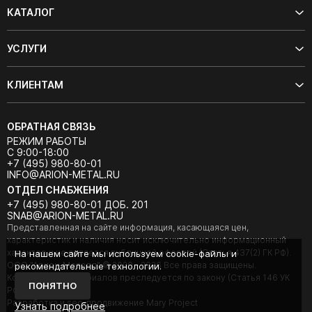
КАТАЛОГ
УСЛУГИ
КЛИЕНТАМ
ОБРАТНАЯ СВЯЗЬ
РЕЖИМ РАБОТЫ
С 9:00-18:00
+7 (495) 980-80-01
INFO@ARION-METAL.RU
ОТДЕЛ СНАБЖЕНИЯ
+7 (495) 980-80-01 ДОБ. 201
SNAB@ARION-METAL.RU
Представленная на сайте информация, касающаяся цен,
характеристик и наличия носит исключительно информационный
характер и не является публичной офертой (Статья 437(2) ГК РФ).
На нашем сайте мы используем cookie-файлы и
ООО "Арион-Металл" © 2020 - 2026 Все права защищены.
рекомендательные технологии.
Копирование материалов преследуется по закону (Статья 146 УК
ПОНЯТНО
РФ).
Разработка и seo-продвижение Mary Project
Узнать подробнее