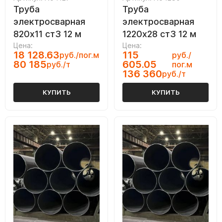
Труба
Труба
электросварная
электросварная
820х11 ст3 12 м
1220х28 ст3 12 м
Цена:
Цена:
18 128.63
115
руб./пог.м
руб./
80 185
605.05
руб./т
пог.м
136 360
руб./т
КУПИТЬ
КУПИТЬ