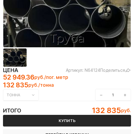
ЦЕНА
Артикул: N64124
Поделиться
52 949.36
руб./пог. метр
132 835
руб./тонна
−
+
ТОННА
132 835
ИТОГО
руб.
КУПИТЬ