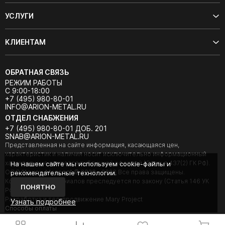
УСЛУГИ
КЛИЕНТАМ
ОБРАТНАЯ СВЯЗЬ
РЕЖИМ РАБОТЫ
С 9:00-18:00
+7 (495) 980-80-01
INFO@ARION-METAL.RU
ОТДЕЛ СНАБЖЕНИЯ
+7 (495) 980-80-01 ДОБ. 201
SNAB@ARION-METAL.RU
Представленная на сайте информация, касающаяся цен,
характеристик и наличия носит исключительно информационный
характер и не является публичной офертой (Статья 437(2) ГК РФ).
На нашем сайте мы используем cookie-файлы и
ООО "Арион-Металл" © 2020 - 2026 Все права защищены.
рекомендательные технологии.
Копирование материалов преследуется по закону (Статья 146 УК
ПОНЯТНО
РФ).
Разработка и seo-продвижение Mary Project
Узнать подробнее
Cпособы оплаты