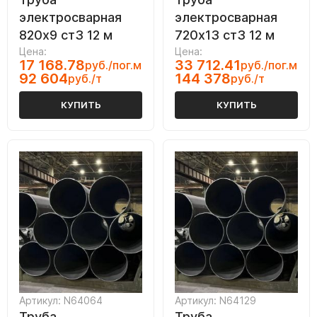
электросварная
электросварная
820х9 ст3 12 м
720х13 ст3 12 м
Цена:
Цена:
17 168.78
33 712.41
руб./пог.м
руб./пог.м
92 604
144 378
руб./т
руб./т
КУПИТЬ
КУПИТЬ
Артикул: N64064
Артикул: N64129
Труба
Труба