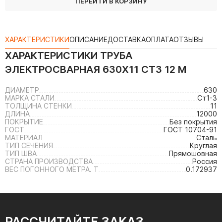
ПЕРЕЙТИ В КОРЗИНУ
ХАРАКТЕРИСТИКИ
ОПИСАНИЕ
ДОСТАВКА
ОПЛАТА
ОТЗЫВЫ
ХАРАКТЕРИСТИКИ
ТРУБА
ЭЛЕКТРОСВАРНАЯ 630Х11 СТ3 12 М
ДИАМЕТР
630
МАРКА СТАЛИ
Ст1-3
ТОЛЩИНА СТЕНКИ
11
ДЛИНА
12000
ПОКРЫТИЕ
Без покрытия
ГОСТ
ГОСТ 10704-91
МАТЕРИАЛ
Сталь
ТИП СЕЧЕНИЯ
Круглая
ТИП ШВА
Прямошовная
СТРАНА ПРОИЗВОДСТВА
Россия
ВЕС ПОГОННОГО МЕТРА. Т
0.172937
РАССЧИТАЙТЕ ЗАКАЗ