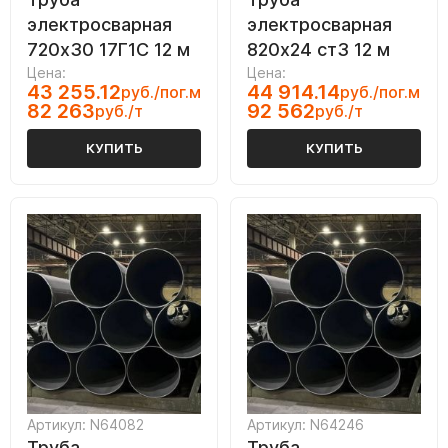
электросварная
электросварная
720х30 17Г1С 12 м
820х24 ст3 12 м
Цена:
Цена:
43 255.12
44 914.14
руб./пог.м
руб./пог.м
82 263
92 562
руб./т
руб./т
КУПИТЬ
КУПИТЬ
Артикул: N64082
Артикул: N64246
Труба
Труба