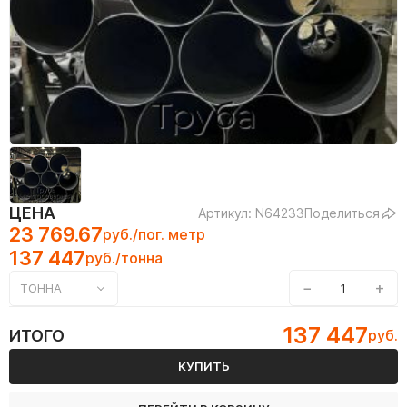
ЦЕНА
Артикул: N64233
Поделиться
23 769.67
руб./пог. метр
137 447
руб./тонна
−
+
ТОННА
137 447
ИТОГО
руб.
КУПИТЬ