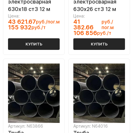
электросварная
электросварная
630х18 ст3 12 м
630х26 ст3 12 м
Цена:
Цена:
43 621.67
41
руб./пог.м
руб./
155 932
382.66
руб./т
пог.м
106 856
руб./т
КУПИТЬ
КУПИТЬ
Артикул: N63866
Артикул: N64016
Труба
Труба