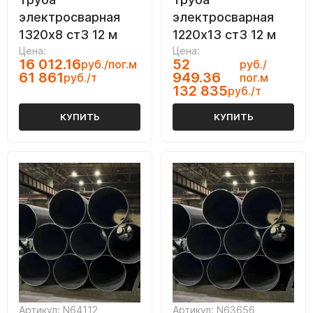
электросварная
электросварная
1320х8 ст3 12 м
1220х13 ст3 12 м
Цена:
Цена:
16 012.16
52
руб./пог.м
руб./
61 861
949.36
руб./т
пог.м
132 835
руб./т
КУПИТЬ
КУПИТЬ
Артикул: N64112
Артикул: N63656