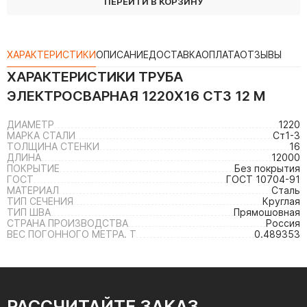
ПЕРЕЙТИ В КОРЗИНУ
ХАРАКТЕРИСТИКИ
ОПИСАНИЕ
ДОСТАВКА
ОПЛАТА
ОТЗЫВЫ
ХАРАКТЕРИСТИКИ
ТРУБА
ЭЛЕКТРОСВАРНАЯ 1220Х16 СТ3 12 М
ДИАМЕТР
1220
МАРКА СТАЛИ
Ст1-3
ТОЛЩИНА СТЕНКИ
16
ДЛИНА
12000
ПОКРЫТИЕ
Без покрытия
ГОСТ
ГОСТ 10704-91
МАТЕРИАЛ
Сталь
ТИП СЕЧЕНИЯ
Круглая
ТИП ШВА
Прямошовная
СТРАНА ПРОИЗВОДСТВА
Россия
ВЕС ПОГОННОГО МЕТРА. Т
0.489353
РАССЧИТАЙТЕ ЗАКАЗ