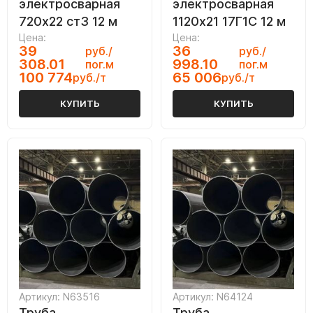
электросварная
электросварная
720х22 ст3 12 м
1120х21 17Г1С 12 м
Цена:
Цена:
39
36
руб./
руб./
308.01
998.10
пог.м
пог.м
100 774
65 006
руб./т
руб./т
КУПИТЬ
КУПИТЬ
Артикул: N63516
Артикул: N64124
Труба
Труба