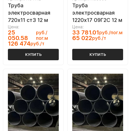
Труба
Труба
электросварная
электросварная
720х11 ст3 12 м
1220х17 09Г2С 12 м
Цена:
Цена:
25
33 781.01
руб./
руб./пог.м
050.58
65 022
пог.м
руб./т
126 474
руб./т
КУПИТЬ
КУПИТЬ