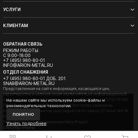
УСЛУГИ
КЛИЕНТАМ
ОБРАТНАЯ СВЯЗЬ
РЕЖИМ РАБОТЫ
С 9:00-18:00
+7 (495) 980-80-01
INFO@ARION-METAL.RU
ОТДЕЛ СНАБЖЕНИЯ
+7 (495) 980-80-01 ДОБ. 201
SNAB@ARION-METAL.RU
Представленная на сайте информация, касающаяся цен,
характеристик и наличия носит исключительно информационный
характер и не является публичной офертой (Статья 437(2) ГК РФ).
На нашем сайте мы используем cookie-файлы и
ООО "Арион-Металл" © 2020 - 2026 Все права защищены.
рекомендательные технологии.
Копирование материалов преследуется по закону (Статья 146 УК
ПОНЯТНО
РФ).
Разработка и seo-продвижение Mary Project
Узнать подробнее
Cпособы оплаты