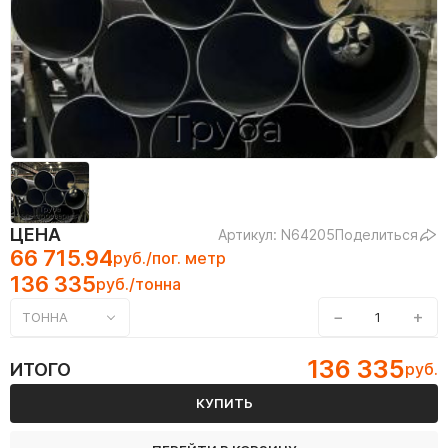
ЦЕНА
Артикул: N64205
Поделиться
66 715.94
руб./пог. метр
136 335
руб./тонна
−
+
ТОННА
136 335
ИТОГО
руб.
КУПИТЬ