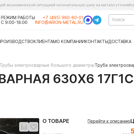
ущей экономической ситуацией окончательную цену на металл уточняйт
РЕЖИМ РАБОТЫ
+7 (495) 980-80-01
С 9:00-18:00
INFO@ARION-METAL.RU
ПРОИЗВОДСТВО
КЛИЕНТАМ
О КОМПАНИИ
КОНТАКТЫ
ДОСТАВКА
Трубы электросварные большого диаметра
/
Труба электросва
АРНАЯ 630Х6 17Г1С
О ТОВАРЕ
Перейти к описанию
5