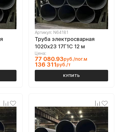
Артикул: N64181
я
Труба электросварная
1020х23 17Г1С 12 м
Цена:
77 080.93
руб./пог.м
136 311
руб./т
КУПИТЬ