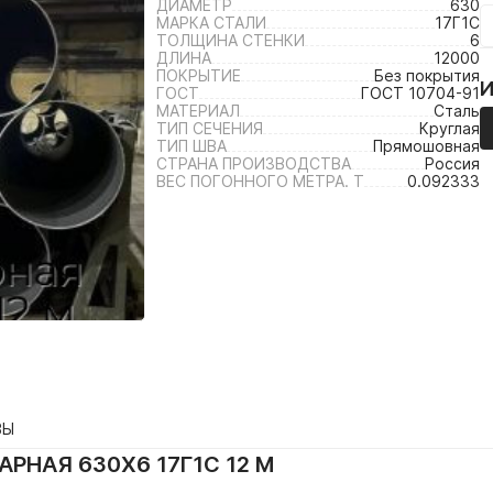
ДИАМЕТР
630
МАРКА СТАЛИ
17Г1С
ТОЛЩИНА СТЕНКИ
6
ДЛИНА
12000
ПОКРЫТИЕ
Без покрытия
ГОСТ
ГОСТ 10704-91
МАТЕРИАЛ
Сталь
ТИП СЕЧЕНИЯ
Круглая
ТИП ШВА
Прямошовная
СТРАНА ПРОИЗВОДСТВА
Россия
ВЕС ПОГОННОГО МЕТРА. Т
0.092333
ВЫ
РНАЯ 630Х6 17Г1С 12 М