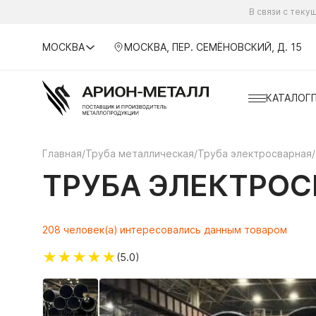
В связи с тек
МОСКВА
МОСКВА, ПЕР. СЕМЁНОВСКИЙ, Д. 15
КАТАЛОГ
Главная
/
Труба металлическая
/
Труба электросварная
/
ТРУБА ЭЛЕКТРОСВ
208 человек(а) интересовались данным товаром
★
★
★
★
★
(5.0)