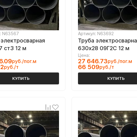
: N63567
Артикул: N63692
 электросварная
Труба электросварна
7 ст3 12 м
630х28 09Г2С 12 м
Цена:
6.09
27 646.73
руб./пог.м
руб./пог.м
42
66 509
руб./т
руб./т
КУПИТЬ
КУПИТЬ