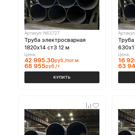
Артикул: N63727
Артикул
Труба электросварная
Труба
1820х14 ст3 12 м
630х1
Цена:
Цена:
42 995.30
16 92
руб./пог.м
68 955
63 9
руб./т
КУПИТЬ