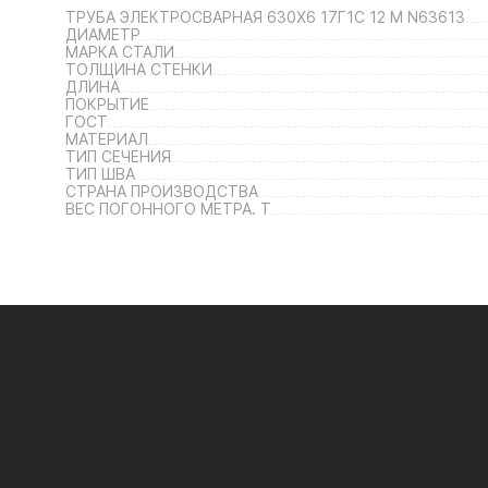
ТРУБА ЭЛЕКТРОСВАРНАЯ 630Х6 17Г1С 12 М N63613
ДИАМЕТР
МАРКА СТАЛИ
ТОЛЩИНА СТЕНКИ
ДЛИНА
ПОКРЫТИЕ
ГОСТ
МАТЕРИАЛ
ТИП СЕЧЕНИЯ
ТИП ШВА
СТРАНА ПРОИЗВОДСТВА
ВЕС ПОГОННОГО МЕТРА. Т