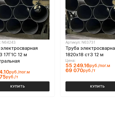
: N64243
Артикул: N63731
 электросварная
Труба электросварна
3 17Г1С 12 м
1820х18 ст3 12 м
тральная
Цена:
55 249.16
руб./пог.м
69 070
руб./т
4.10
руб./пог.м
375
руб./т
КУПИТЬ
КУПИТЬ