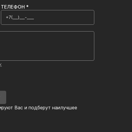
ТЕЛЕФОН *
х
У
ируют Вас и подберут наилучшее