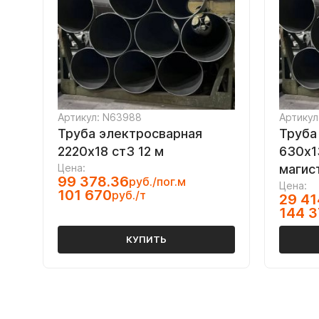
Артикул: N63988
Артикул
Труба электросварная
Труба
2220х18 ст3 12 м
630х1
Цена:
магис
99 378.36
руб./пог.м
Цена:
101 670
руб./т
29 41
144 
КУПИТЬ