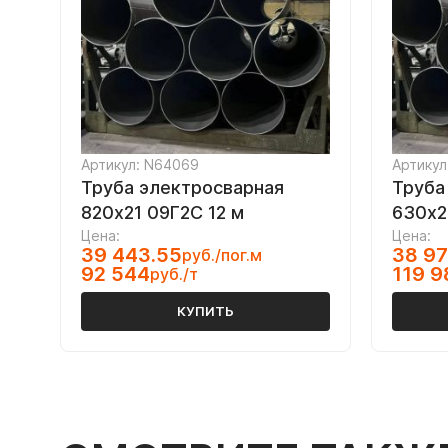
Артикул: N64069
Артикул
Труба электросварная
Труба
820х21 09Г2С 12 м
630х2
Цена:
Цена:
39 443.55
38 97
руб./пог.м
92 544
119 9
руб./т
КУПИТЬ