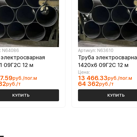
: N64086
Артикул: N63610
 электросварная
Труба электросварна
1 09Г2С 12 м
1420х6 09Г2С 12 м
Цена:
7.59
13 466.33
руб./пог.м
руб./пог.м
82
64 362
руб./т
руб./т
КУПИТЬ
КУПИТЬ