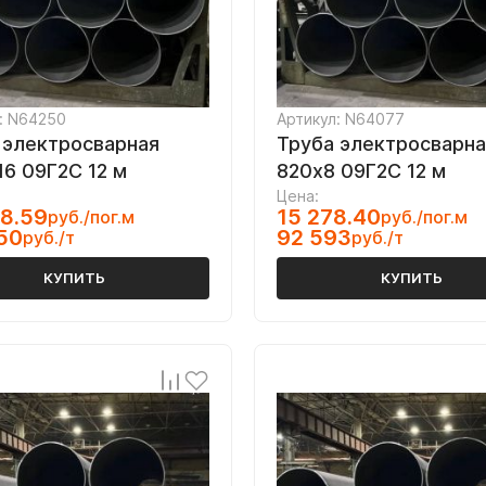
: N64250
Артикул: N64077
 электросварная
Труба электросварна
16 09Г2С 12 м
820х8 09Г2С 12 м
Цена:
8.59
15 278.40
руб./пог.м
руб./пог.м
50
92 593
руб./т
руб./т
КУПИТЬ
КУПИТЬ