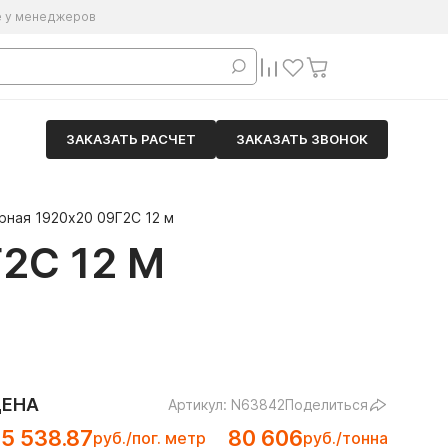
е у менеджеров
ЗАКАЗАТЬ РАСЧЕТ
ЗАКАЗАТЬ ЗВОНОК
рная 1920х20 09Г2С 12 м
2С 12 М
ЦЕНА
Артикул: N63842
Поделиться
5 538.87
80 606
руб./пог. метр
руб./тонна