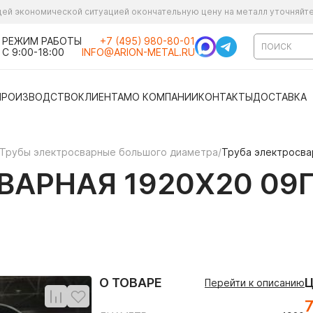
ущей экономической ситуацией окончательную цену на металл уточняйт
РЕЖИМ РАБОТЫ
+7 (495) 980-80-01
С 9:00-18:00
INFO@ARION-METAL.RU
ПРОИЗВОДСТВО
КЛИЕНТАМ
О КОМПАНИИ
КОНТАКТЫ
ДОСТАВКА
Трубы электросварные большого диаметра
/
Труба электросва
АРНАЯ 1920Х20 09Г
О ТОВАРЕ
Перейти к описанию
7