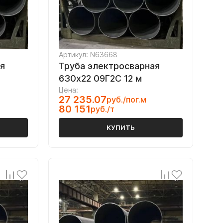
Артикул: N63668
я
Труба электросварная
630х22 09Г2С 12 м
Цена:
27 235.07
руб./пог.м
80 151
руб./т
КУПИТЬ