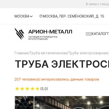
В связи с тек
МОСКВА
МОСКВА, ПЕР. СЕМЁНОВСКИЙ, Д. 15
КАТАЛОГ
Главная
/
Труба металлическая
/
Труба электросварная
/
ТРУБА ЭЛЕКТРОСВ
207 человек(а) интересовались данным товаром
★
★
★
★
★
(5.0)