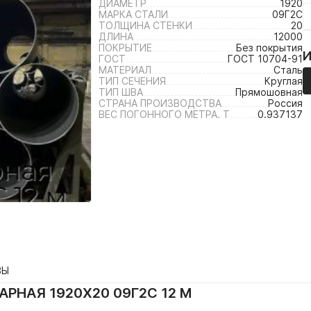
ДИАМЕТР
1920
МАРКА СТАЛИ
09Г2С
ТОЛЩИНА СТЕНКИ
20
ДЛИНА
12000
ПОКРЫТИЕ
Без покрытия
ГОСТ
ГОСТ 10704-91
МАТЕРИАЛ
Сталь
ТИП СЕЧЕНИЯ
Круглая
ТИП ШВА
Прямошовная
СТРАНА ПРОИЗВОДСТВА
Россия
ВЕС ПОГОННОГО МЕТРА. Т
0.937137
ВЫ
РНАЯ 1920Х20 09Г2С 12 М