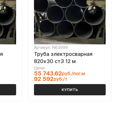
Артикул: N63999
я
Труба электросварная
820х30 ст3 12 м
Цена:
55 743.62
руб./пог.м
92 592
руб./т
КУПИТЬ