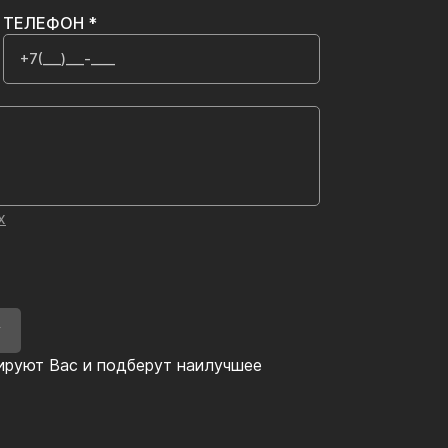
ТЕЛЕФОН *
х
У
ируют Вас и подберут наилучшее