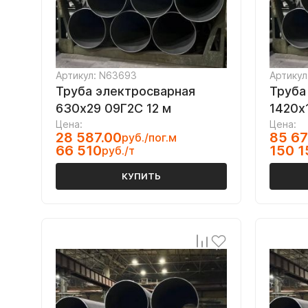
Артикул: N63693
Артикул
Труба электросварная
Труба
630х29 09Г2С 12 м
1420х
Цена:
Цена:
28 587.00
85 67
руб./пог.м
66 510
150 1
руб./т
КУПИТЬ