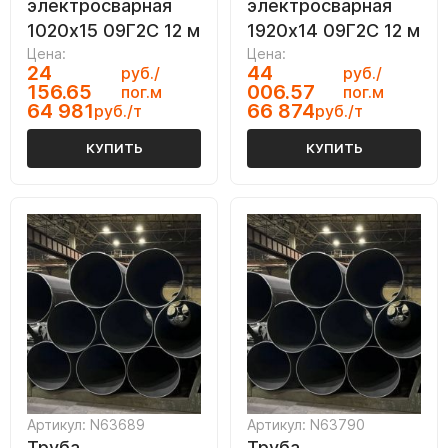
электросварная
электросварная
1020х15 09Г2С 12 м
1920х14 09Г2С 12 м
Цена:
Цена:
24
44
руб./
руб./
156.65
006.57
пог.м
пог.м
64 981
66 874
руб./т
руб./т
КУПИТЬ
КУПИТЬ
Артикул: N63689
Артикул: N63790
Труба
Труба