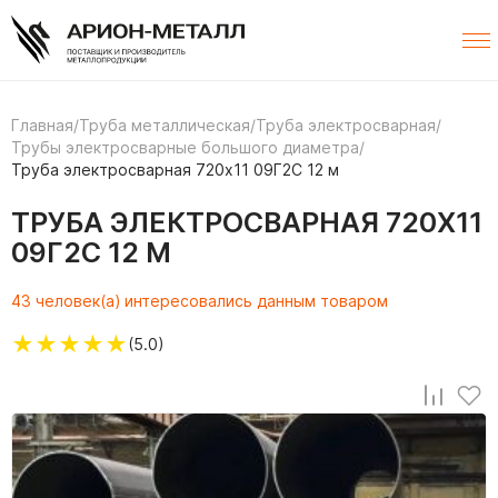
Главная
/
Труба металлическая
/
Труба электросварная
/
Трубы электросварные большого диаметра
/
Труба электросварная 720х11 09Г2С 12 м
ТРУБА ЭЛЕКТРОСВАРНАЯ 720Х11
09Г2С 12 М
43 человек(а) интересовались данным товаром
★
★
★
★
★
(5.0)