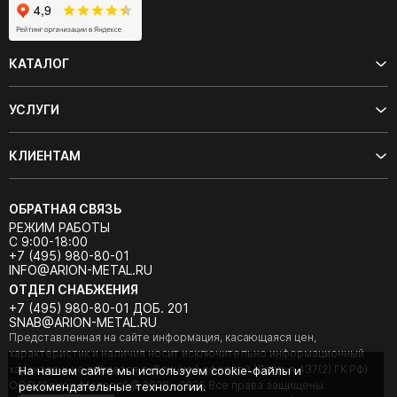
КАТАЛОГ
УСЛУГИ
КЛИЕНТАМ
ОБРАТНАЯ СВЯЗЬ
РЕЖИМ РАБОТЫ
С 9:00-18:00
+7 (495) 980-80-01
INFO@ARION-METAL.RU
ОТДЕЛ СНАБЖЕНИЯ
+7 (495) 980-80-01 ДОБ. 201
SNAB@ARION-METAL.RU
Представленная на сайте информация, касающаяся цен,
характеристик и наличия носит исключительно информационный
характер и не является публичной офертой (Статья 437(2) ГК РФ).
На нашем сайте мы используем cookie-файлы и
ООО "Арион-Металл" © 2020 - 2026 Все права защищены.
рекомендательные технологии.