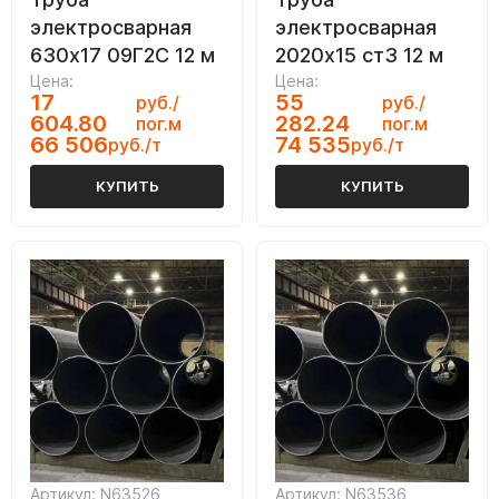
электросварная
электросварная
630х17 09Г2С 12 м
2020х15 ст3 12 м
Цена:
Цена:
17
55
руб./
руб./
604.80
282.24
пог.м
пог.м
66 506
74 535
руб./т
руб./т
КУПИТЬ
КУПИТЬ
Артикул: N63526
Артикул: N63536