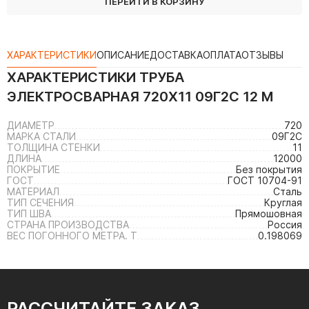
ПЕРЕЙТИ В КОРЗИНУ
ХАРАКТЕРИСТИКИ
ОПИСАНИЕ
ДОСТАВКА
ОПЛАТА
ОТЗЫВЫ
ХАРАКТЕРИСТИКИ
ТРУБА
ЭЛЕКТРОСВАРНАЯ 720Х11 09Г2С 12 М
ДИАМЕТР
720
МАРКА СТАЛИ
09Г2С
ТОЛЩИНА СТЕНКИ
11
ДЛИНА
12000
ПОКРЫТИЕ
Без покрытия
ГОСТ
ГОСТ 10704-91
МАТЕРИАЛ
Сталь
ТИП СЕЧЕНИЯ
Круглая
ТИП ШВА
Прямошовная
СТРАНА ПРОИЗВОДСТВА
Россия
ВЕС ПОГОННОГО МЕТРА. Т
0.198069
РАССЧИТАЙТЕ ЗАКАЗ