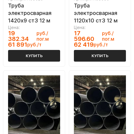
Труба
Труба
электросварная
электросварная
1420х9 ст3 12 м
1120х10 ст3 12 м
Цена:
Цена:
19
17
руб./
руб./
382.34
596.60
пог.м
пог.м
61 891
62 419
руб./т
руб./т
КУПИТЬ
КУПИТЬ