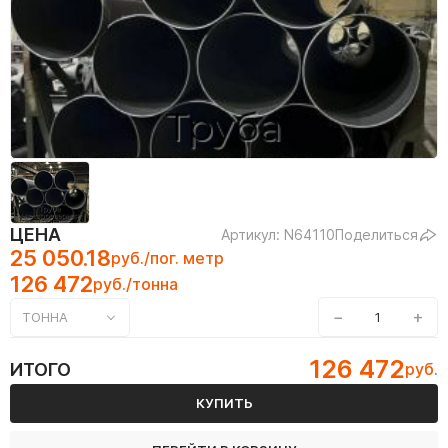
ЦЕНА
Артикул: N64110
Поделиться
25 050.18
руб./пог. метр
126 472
руб./тонна
−
+
ТОННА
126 472
ИТОГО
руб.
КУПИТЬ