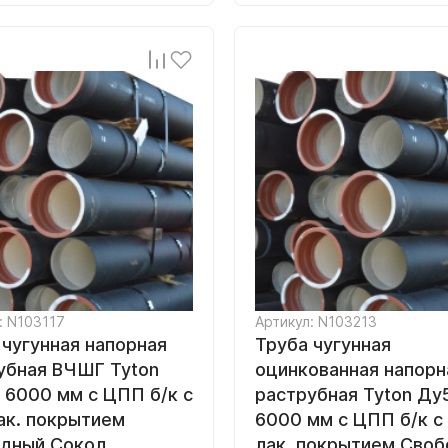
: N103117
Артикул: N103213
 чугунная напорная
Труба чугунная
убная ВЧШГ Tyton
оцинкованная напорн
 6000 мм с ЦПП б/к с
раструбная Tyton Ду
лак. покрытием
6000 мм с ЦПП б/к с 
дный Сокол
лак. покрытием Сво