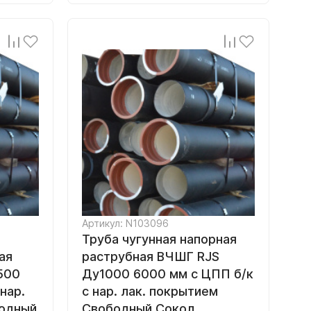
Артикул: N103096
Труба чугунная напорная
ая
раструбная ВЧШГ RJS
500
Ду1000 6000 мм с ЦПП б/к
нар.
с нар. лак. покрытием
бодный
Свободный Сокол