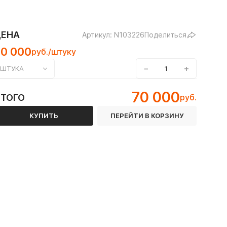
ЦЕНА
Артикул: N103226
Поделиться
70 000
руб./штуку
−
+
ШТУКА
высокоглинозёмистым цементом
70 000
ИТОГО
руб.
КУПИТЬ
ПЕРЕЙТИ В КОРЗИНУ