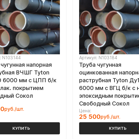
: N103144
Артикул: N103184
 чугунная напорная
Труба чугунная
убная ВЧШГ Tyton
оцинкованная напорн
 6000 мм с ЦПП б/к
раструбная Tyton Ду
 лак. покрытием
6000 мм с ВГЦ б/к с 
дный Сокол
эпоксидным покрыти
Свободный Сокол
00
руб./шт.
Цена:
25 500
руб./шт.
КУПИТЬ
КУПИТЬ