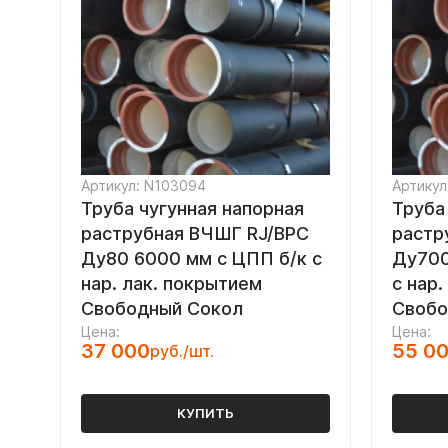
Артикул: N103094
Артикул
Труба чугунная напорная
Труба
раструбная ВЧШГ RJ/ВРС
растр
Ду80 6000 мм с ЦПП б/к с
Ду700
нар. лак. покрытием
с нар.
Свободный Сокол
Свобо
Цена:
Цена:
37 000
55 0
руб./шт.
КУПИТЬ