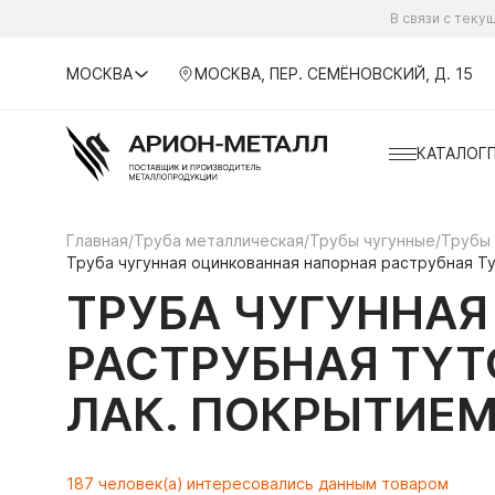
В связи с тек
МОСКВА
МОСКВА, ПЕР. СЕМЁНОВСКИЙ, Д. 15
КАТАЛОГ
Главная
/
Труба металлическая
/
Трубы чугунные
/
Трубы
Труба чугунная оцинкованная напорная раструбная Ty
ТРУБА ЧУГУННА
РАСТРУБНАЯ TYTO
ЛАК. ПОКРЫТИЕ
187 человек(а) интересовались данным товаром