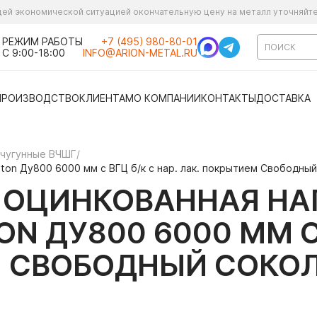
ущей экономической ситуацией окончательную цену на металл уточняйт
РЕЖИМ РАБОТЫ
+7 (495) 980-80-01
С 9:00-18:00
INFO@ARION-METAL.RU
ПРОИЗВОДСТВО
КЛИЕНТАМ
О КОМПАНИИ
КОНТАКТЫ
ДОСТАВКА
 чугунные ВЧШГ
/
ton Ду800 6000 мм с ВГЦ б/к с нар. лак. покрытием Свободны
Я ОЦИНКОВАННАЯ Н
N ДУ800 6000 ММ С 
М СВОБОДНЫЙ СОКО