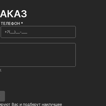
ЗАКАЗ
ТЕЛЕФОН *
х
У
ируют Вас и подберут наилучшее