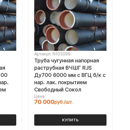
Артикул: N103099
Труба чугунная напорная
ая
раструбная ВЧШГ RJS
100
Ду700 6000 мм с ВГЦ б/к с
нар.
нар. лак. покрытием
ем
Свободный Сокол
Цена:
70 000
руб./шт.
КУПИТЬ