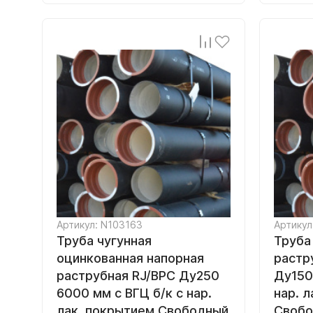
Артикул: N103163
Артикул
Труба чугунная
Труба
оцинкованная напорная
растр
раструбная RJ/ВРС Ду250
Ду150
6000 мм с ВГЦ б/к с нар.
нар. 
лак. покрытием Свободный
Свобо