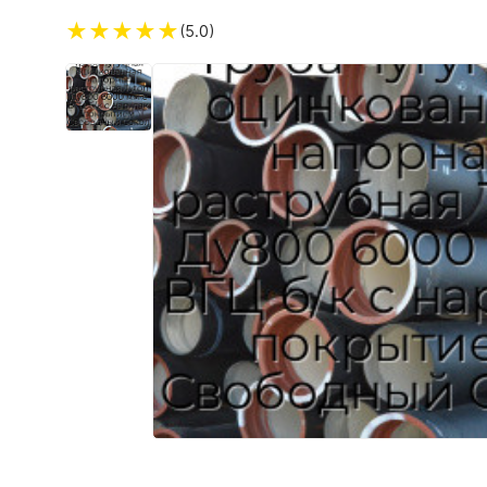
★
★
★
★
★
(5.0)