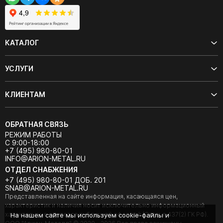
КАТАЛОГ
УСЛУГИ
КЛИЕНТАМ
ОБРАТНАЯ СВЯЗЬ
РЕЖИМ РАБОТЫ
С 9:00-18:00
+7 (495) 980-80-01
INFO@ARION-METAL.RU
ОТДЕЛ СНАБЖЕНИЯ
+7 (495) 980-80-01 ДОБ. 201
SNAB@ARION-METAL.RU
Представленная на сайте информация, касающаяся цен,
характеристик и наличия носит исключительно информационный
характер и не является публичной офертой (Статья 437(2) ГК РФ).
На нашем сайте мы используем cookie-файлы и