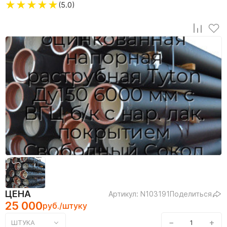
★
★
★
★
★
(5.0)
ЦЕНА
Артикул: N103191
Поделиться
25 000
руб./штуку
−
+
ШТУКА