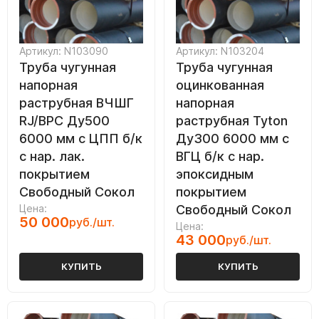
Артикул: N103090
Артикул: N103204
Труба чугунная
Труба чугунная
напорная
оцинкованная
раструбная ВЧШГ
напорная
RJ/ВРС Ду500
раструбная Tyton
6000 мм с ЦПП б/к
Ду300 6000 мм с
с нар. лак.
ВГЦ б/к с нар.
покрытием
эпоксидным
Свободный Сокол
покрытием
Цена:
Свободный Сокол
50 000
руб./шт.
Цена:
43 000
руб./шт.
КУПИТЬ
КУПИТЬ