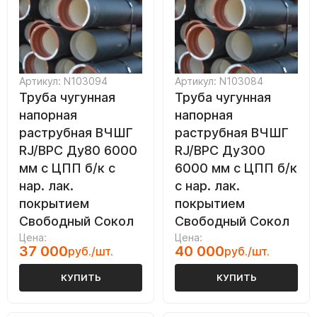
Артикул: N103094
Артикул: N103084
Труба чугунная
Труба чугунная
напорная
напорная
раструбная ВЧШГ
раструбная ВЧШГ
RJ/ВРС Ду80 6000
RJ/ВРС Ду300
мм с ЦПП б/к с
6000 мм с ЦПП б/к
нар. лак.
с нар. лак.
покрытием
покрытием
Свободный Сокол
Свободный Сокол
Цена:
Цена:
37 000
40 000
руб./шт.
руб./шт.
КУПИТЬ
КУПИТЬ