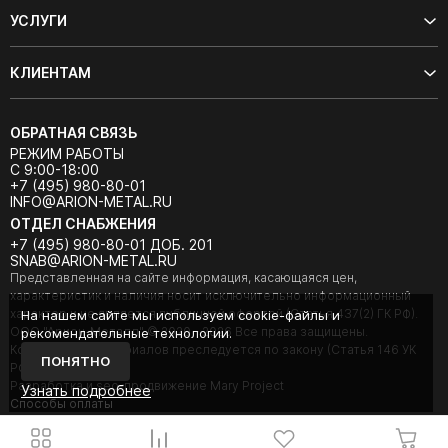
УСЛУГИ
КЛИЕНТАМ
ОБРАТНАЯ СВЯЗЬ
РЕЖИМ РАБОТЫ
С 9:00-18:00
+7 (495) 980-80-01
INFO@ARION-METAL.RU
ОТДЕЛ СНАБЖЕНИЯ
+7 (495) 980-80-01 ДОБ. 201
SNAB@ARION-METAL.RU
Представленная на сайте информация, касающаяся цен,
характеристик и наличия носит исключительно информационный
характер и не является публичной офертой (Статья 437(2) ГК РФ).
На нашем сайте мы используем cookie-файлы и
ООО "Арион-Металл" © 2020 - 2026 Все права защищены.
рекомендательные технологии.
Копирование материалов преследуется по закону (Статья 146 УК
ПОНЯТНО
РФ).
Разработка и seo-продвижение Mary Project
Узнать подробнее
Cпособы оплаты