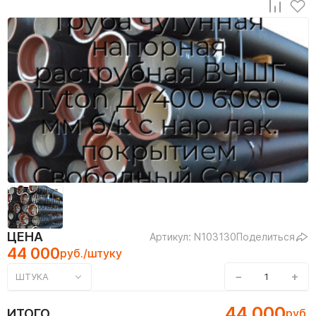
ЦЕНА
Артикул: N103130
Поделиться
44 000
руб./штуку
−
+
ШТУКА
44 000
ИТОГО
руб.