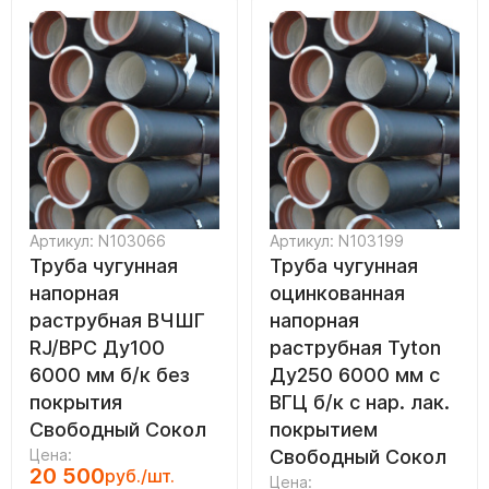
Артикул: N103066
Артикул: N103199
Труба чугунная
Труба чугунная
напорная
оцинкованная
раструбная ВЧШГ
напорная
RJ/ВРС Ду100
раструбная Tyton
6000 мм б/к без
Ду250 6000 мм с
покрытия
ВГЦ б/к с нар. лак.
Свободный Сокол
покрытием
Цена:
Свободный Сокол
20 500
руб./шт.
Цена: