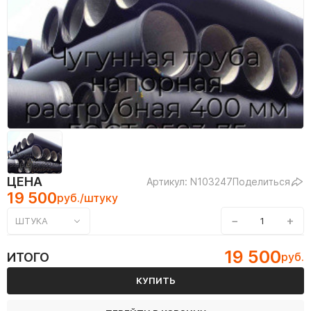
ЦЕНА
Артикул: N103247
Поделиться
19 500
руб./штуку
−
+
ШТУКА
19 500
ИТОГО
руб.
КУПИТЬ