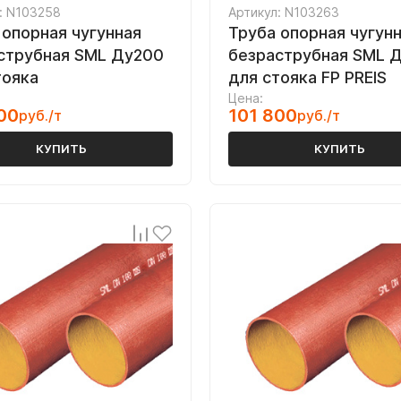
: N103258
Артикул: N103263
 опорная чугунная
Труба опорная чугун
струбная SML Ду200
безраструбная SML 
тояка
для стояка FP PREIS
Цена:
00
101 800
руб./т
руб./т
КУПИТЬ
КУПИТЬ