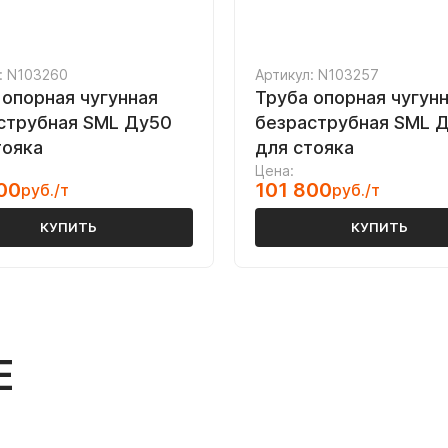
: N103260
Артикул: N103257
 опорная чугунная
Труба опорная чугун
струбная SML Ду50
безраструбная SML 
тояка
для стояка
Цена:
00
101 800
руб./т
руб./т
КУПИТЬ
КУПИТЬ
Е