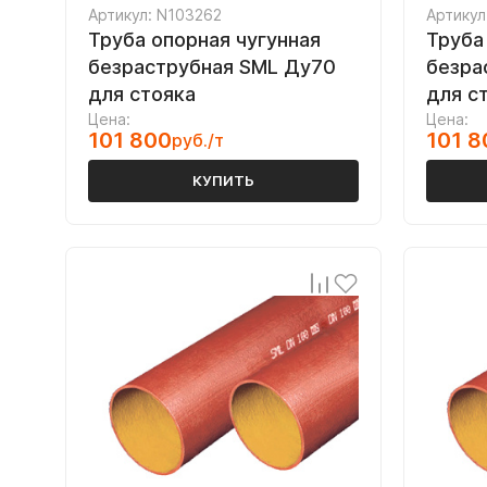
Артикул: N103262
Артикул
Труба опорная чугунная
Труба
безраструбная SML Ду70
безра
для стояка
для с
Цена:
Цена:
101 800
101 8
руб./т
КУПИТЬ