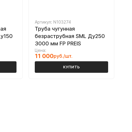
Артикул: N103274
ная
Труба чугунная
Ду150
безраструбная SML Ду250
3000 мм FP PREIS
Цена:
11 000
руб./шт.
КУПИТЬ