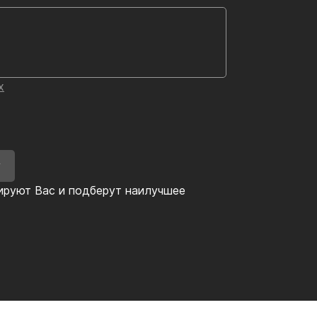
х
У
ируют Вас и подберут наилучшее