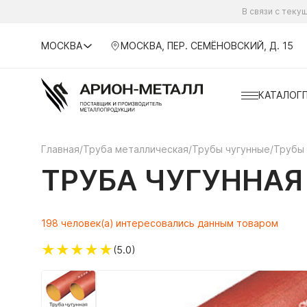
В связи с тек
МОСКВА
МОСКВА, ПЕР. СЕМЁНОВСКИЙ, Д. 15
КАТАЛОГ
Главная
/
Труба металлическая
/
Трубы чугунные
/
Трубы 
ТРУБА ЧУГУННАЯ
198 человек(а) интересовались данным товаром
★
★
★
★
★
(5.0)