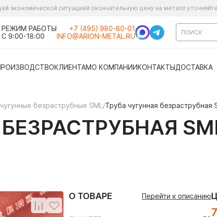
ущей экономической ситуацией окончательную цену на металл уточняйт
РЕЖИМ РАБОТЫ
+7 (495) 980-80-01
С 9:00-18:00
INFO@ARION-METAL.RU
ПРОИЗВОДСТВО
КЛИЕНТАМ
О КОМПАНИИ
КОНТАКТЫ
ДОСТАВКА
чугунные безраструбные SML
/
Труба чугунная безраструбная 
 БЕЗРАСТРУБНАЯ SM
О ТОВАРЕ
Перейти к описанию
7