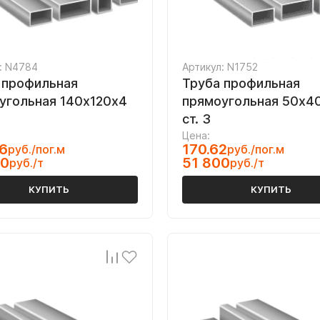
: N4784
Артикул: N1752
 профильная
Труба профильная
угольная 140х120х4
прямоугольная 50х40
ст. 3
Цена:
6
170.62
руб./пог.м
руб./пог.м
00
51 800
руб./т
руб./т
КУПИТЬ
КУПИТЬ