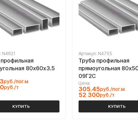
: N4621
Артикул: N4755
 профильная
Труба профильная
угольная 80х60х3.5
прямоугольная 80х5
09Г2С
23
руб./пог.м
Цена:
00
руб./т
305.45
руб./пог.м
52 300
руб./т
КУПИТЬ
КУПИТЬ