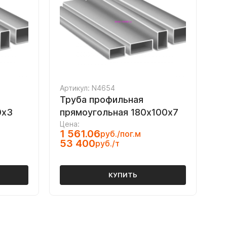
Артикул: N4654
Труба профильная
0х3
прямоугольная 180х100х7
Цена:
1 561.06
руб./пог.м
53 400
руб./т
КУПИТЬ