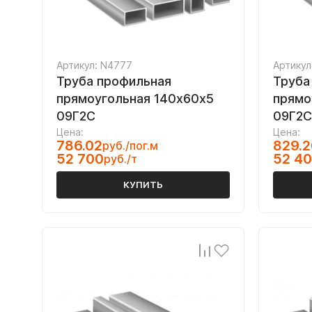
Артикул: N4777
Артикул
Труба профильная
Труба
прямоугольная 140х60х5
прямо
09Г2С
09Г2С
Цена:
Цена:
786.02
829.2
руб./пог.м
52 700
52 4
руб./т
КУПИТЬ