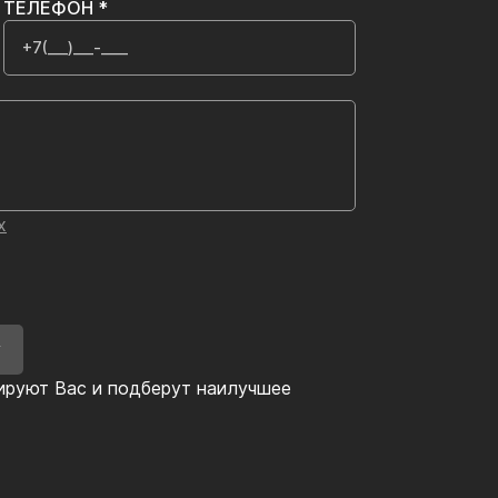
ТЕЛЕФОН *
х
У
ируют Вас и подберут наилучшее