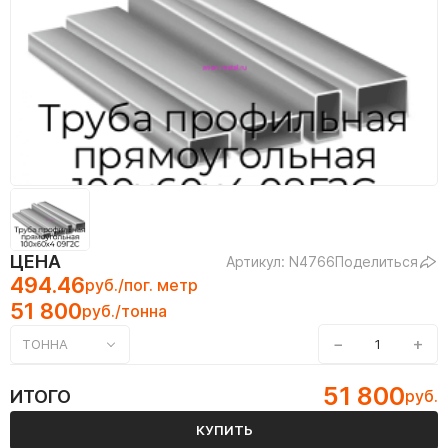
ЦЕНА
Артикул: N4766
Поделиться
494.46
руб./пог. метр
51 800
руб./тонна
−
+
ТОННА
51 800
ИТОГО
руб.
КУПИТЬ