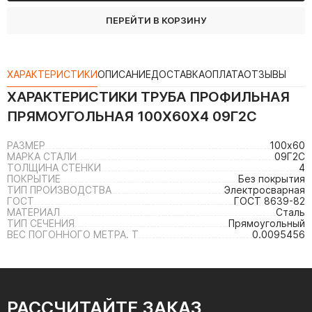
ПЕРЕЙТИ В КОРЗИНУ
ХАРАКТЕРИСТИКИ
ОПИСАНИЕ
ДОСТАВКА
ОПЛАТА
ОТЗЫВЫ
ХАРАКТЕРИСТИКИ
ТРУБА ПРОФИЛЬНАЯ
ПРЯМОУГОЛЬНАЯ 100Х60Х4 09Г2С
РАЗМЕР
100х60
МАРКА СТАЛИ
09Г2С
ТОЛЩИНА СТЕНКИ
4
ПОКРЫТИЕ
Без покрытия
ТИП ПРОИЗВОДСТВА
Электросварная
ГОСТ
ГОСТ 8639-82
МАТЕРИАЛ
Сталь
ТИП СЕЧЕНИЯ
Прямоугольный
ВЕС ПОГОННОГО МЕТРА. Т
0.0095456
РАССЧИТАЙТЕ ЗАКАЗ