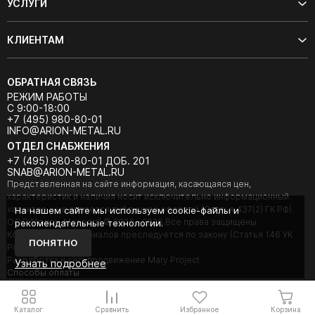
УСЛУГИ
КЛИЕНТАМ
ОБРАТНАЯ СВЯЗЬ
РЕЖИМ РАБОТЫ
С 9:00-18:00
+7 (495) 980-80-01
INFO@ARION-METAL.RU
ОТДЕЛ СНАБЖЕНИЯ
+7 (495) 980-80-01 ДОБ. 201
SNAB@ARION-METAL.RU
Представленная на сайте информация, касающаяся цен,
характеристик и наличия носит исключительно информационный
характер и не является публичной офертой (Статья 437(2) ГК РФ).
На нашем сайте мы используем cookie-файлы и
ООО "Арион-Металл" © 2020 - 2026 Все права защищены.
рекомендательные технологии.
Копирование материалов преследуется по закону (Статья 146 УК
ПОНЯТНО
РФ).
Разработка и seo-продвижение Mary Project
Узнать подробнее
Cпособы оплаты
Каталог
Сравнить
Избранное
Корзина