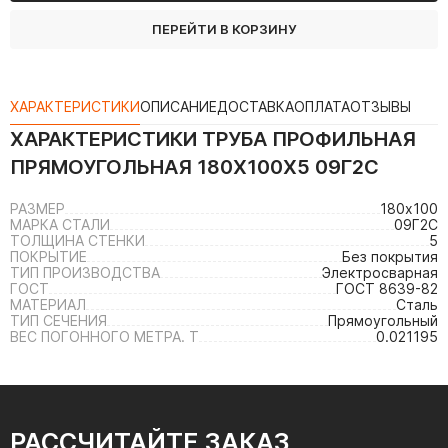
ПЕРЕЙТИ В КОРЗИНУ
ХАРАКТЕРИСТИКИ
ОПИСАНИЕ
ДОСТАВКА
ОПЛАТА
ОТЗЫВЫ
ХАРАКТЕРИСТИКИ
ТРУБА ПРОФИЛЬНАЯ
ПРЯМОУГОЛЬНАЯ 180Х100Х5 09Г2С
РАЗМЕР
180х100
МАРКА СТАЛИ
09Г2С
ТОЛЩИНА СТЕНКИ
5
ПОКРЫТИЕ
Без покрытия
ТИП ПРОИЗВОДСТВА
Электросварная
ГОСТ
ГОСТ 8639-82
МАТЕРИАЛ
Сталь
ТИП СЕЧЕНИЯ
Прямоугольный
ВЕС ПОГОННОГО МЕТРА. Т
0.021195
РАССЧИТАЙТЕ ЗАКАЗ