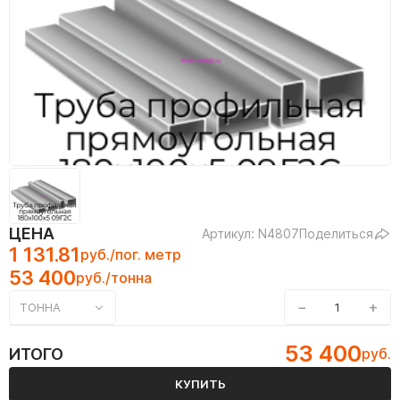
ЦЕНА
Артикул: N4807
Поделиться
1 131.81
руб./пог. метр
53 400
руб./тонна
−
+
ТОННА
53 400
ИТОГО
руб.
КУПИТЬ