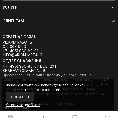
УСЛУГИ
КЛИЕНТАМ
ОБРАТНАЯ СВЯЗЬ
РЕЖИМ РАБОТЫ
С 9:00-18:00
+7 (495) 980-80-01
INFO@ARION-METAL.RU
ОТДЕЛ СНАБЖЕНИЯ
+7 (495) 980-80-01 ДОБ. 201
SNAB@ARION-METAL.RU
Представленная на сайте информация, касающаяся цен,
характеристик и наличия носит исключительно информационный
характер и не является публичной офертой (Статья 437(2) ГК РФ).
На нашем сайте мы используем cookie-файлы и
ООО "Арион-Металл" © 2020 - 2026 Все права защищены.
рекомендательные технологии.
Копирование материалов преследуется по закону (Статья 146 УК
ПОНЯТНО
РФ).
Разработка и seo-продвижение Mary Project
Узнать подробнее
Cпособы оплаты