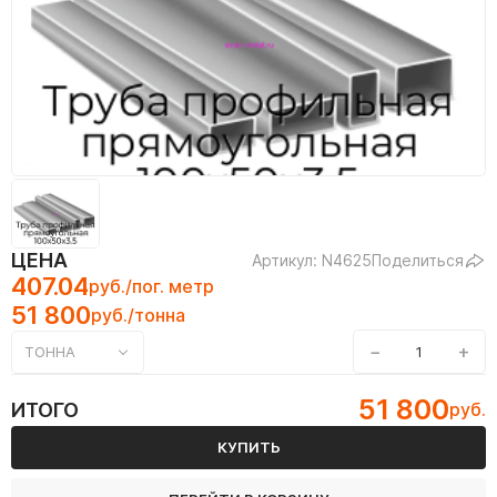
ЦЕНА
Артикул: N4625
Поделиться
407.04
руб./пог. метр
51 800
руб./тонна
−
+
ТОННА
51 800
ИТОГО
руб.
КУПИТЬ