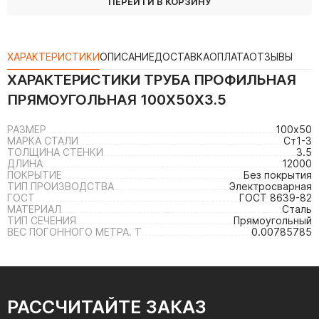
ПЕРЕЙТИ В КОРЗИНУ
ХАРАКТЕРИСТИКИ
ОПИСАНИЕ
ДОСТАВКА
ОПЛАТА
ОТЗЫВЫ
ХАРАКТЕРИСТИКИ
ТРУБА ПРОФИЛЬНАЯ
ПРЯМОУГОЛЬНАЯ 100Х50Х3.5
РАЗМЕР
100х50
МАРКА СТАЛИ
Ст1-3
ТОЛЩИНА СТЕНКИ
3.5
ДЛИНА
12000
ПОКРЫТИЕ
Без покрытия
ТИП ПРОИЗВОДСТВА
Электросварная
ГОСТ
ГОСТ 8639-82
МАТЕРИАЛ
Сталь
ТИП СЕЧЕНИЯ
Прямоугольный
ВЕС ПОГОННОГО МЕТРА. Т
0.00785785
РАССЧИТАЙТЕ ЗАКАЗ