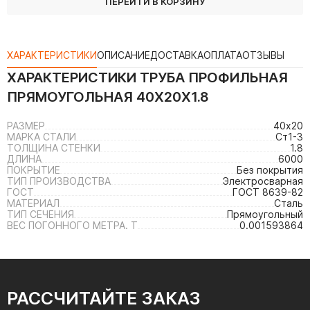
ПЕРЕЙТИ В КОРЗИНУ
ХАРАКТЕРИСТИКИ
ОПИСАНИЕ
ДОСТАВКА
ОПЛАТА
ОТЗЫВЫ
ХАРАКТЕРИСТИКИ
ТРУБА ПРОФИЛЬНАЯ
ПРЯМОУГОЛЬНАЯ 40Х20Х1.8
РАЗМЕР
40х20
МАРКА СТАЛИ
Ст1-3
ТОЛЩИНА СТЕНКИ
1.8
ДЛИНА
6000
ПОКРЫТИЕ
Без покрытия
ТИП ПРОИЗВОДСТВА
Электросварная
ГОСТ
ГОСТ 8639-82
МАТЕРИАЛ
Сталь
ТИП СЕЧЕНИЯ
Прямоугольный
ВЕС ПОГОННОГО МЕТРА. Т
0.001593864
РАССЧИТАЙТЕ ЗАКАЗ