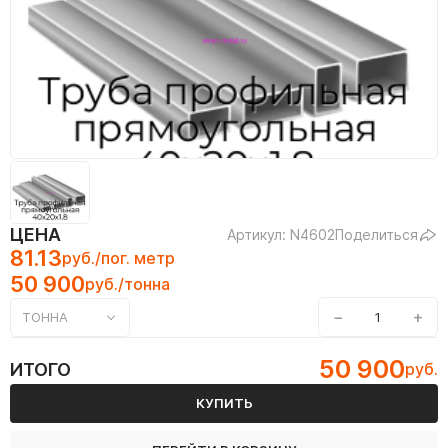
ЦЕНА
Артикул: N4602
Поделиться
81.13
руб./пог. метр
50 900
руб./тонна
−
+
ТОННА
50 900
ИТОГО
руб.
КУПИТЬ