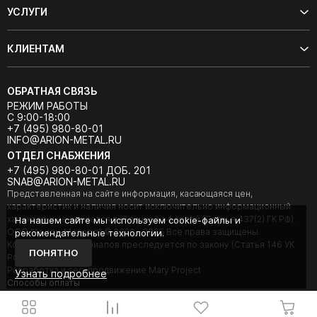
УСЛУГИ
КЛИЕНТАМ
ОБРАТНАЯ СВЯЗЬ
РЕЖИМ РАБОТЫ
С 9:00-18:00
+7 (495) 980-80-01
INFO@ARION-METAL.RU
ОТДЕЛ СНАБЖЕНИЯ
+7 (495) 980-80-01 ДОБ. 201
SNAB@ARION-METAL.RU
Представленная на сайте информация, касающаяся цен,
характеристик и наличия носит исключительно информационный
характер и не является публичной офертой (Статья 437(2) ГК РФ).
На нашем сайте мы используем cookie-файлы и
ООО "Арион-Металл" © 2020 - 2026 Все права защищены.
рекомендательные технологии.
Копирование материалов преследуется по закону (Статья 146 УК
ПОНЯТНО
РФ).
Разработка и seo-продвижение Mary Project
Узнать подробнее
Cпособы оплаты