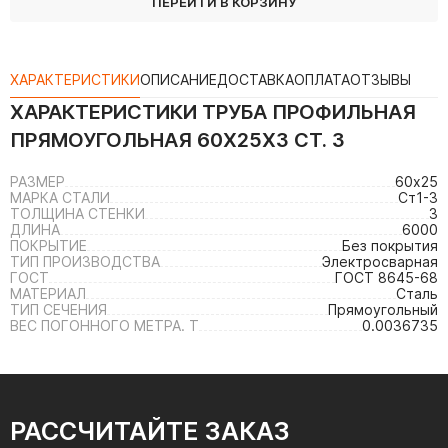
ПЕРЕЙТИ В КОРЗИНУ
ХАРАКТЕРИСТИКИ
ОПИСАНИЕ
ДОСТАВКА
ОПЛАТА
ОТЗЫВЫ
ХАРАКТЕРИСТИКИ
ТРУБА ПРОФИЛЬНАЯ
ПРЯМОУГОЛЬНАЯ 60Х25Х3 СТ. 3
РАЗМЕР
60х25
МАРКА СТАЛИ
Ст1-3
ТОЛЩИНА СТЕНКИ
3
ДЛИНА
6000
ПОКРЫТИЕ
Без покрытия
ТИП ПРОИЗВОДСТВА
Электросварная
ГОСТ
ГОСТ 8645-68
МАТЕРИАЛ
Сталь
ТИП СЕЧЕНИЯ
Прямоугольный
ВЕС ПОГОННОГО МЕТРА. Т
0.0036735
РАССЧИТАЙТЕ ЗАКАЗ