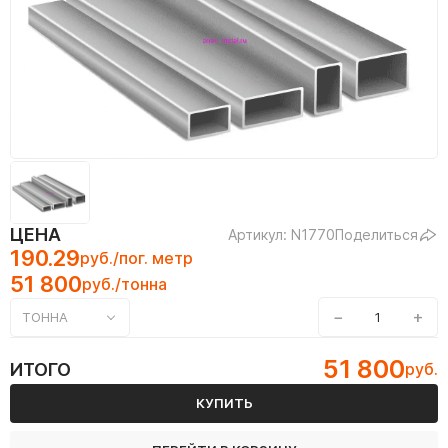
ЦЕНА
Артикул: N1770
Поделиться
190.29
руб./пог. метр
51 800
руб./тонна
−
+
ТОННА
51 800
ИТОГО
руб.
КУПИТЬ