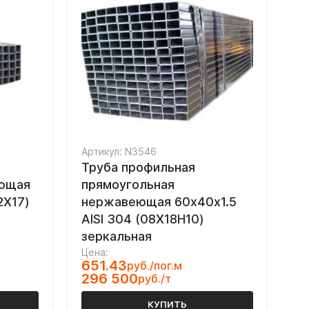
Артикул: N3546
Труба профильная
еющая
прямоугольная
2Х17)
нержавеющая 60х40х1.5
AISI 304 (08Х18Н10)
зеркальная
Цена:
651.43
руб./пог.м
296 500
руб./т
КУПИТЬ