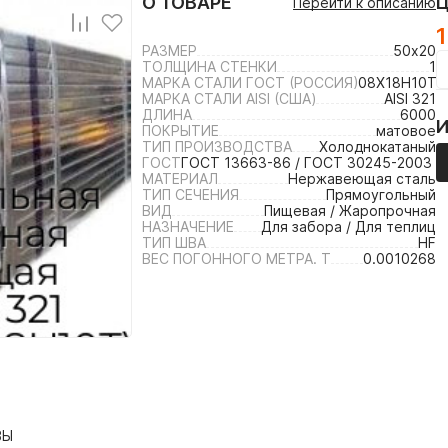
О ТОВАРЕ
Перейти к описанию
1
РАЗМЕР
50х20
ТОЛЩИНА СТЕНКИ
1
МАРКА СТАЛИ ГОСТ (РОССИЯ)
08Х18Н10Т /
МАРКА СТАЛИ AISI (США)
AISI 321
ДЛИНА
6000
ПОКРЫТИЕ
матовое
ТИП ПРОИЗВОДСТВА
Холоднокатаный
ГОСТ
ГОСТ 13663-86 / ГОСТ 30245-2003 /
МАТЕРИАЛ
Нержавеющая сталь
ТИП СЕЧЕНИЯ
Прямоугольный
ВИД
Пищевая / Жаропрочная
НАЗНАЧЕНИЕ
Для забора / Для теплиц
ТИП ШВА
HF
ВЕС ПОГОННОГО МЕТРА. Т
0.0010268
ВЫ