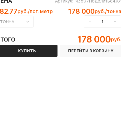
ЦЕНА
Артикул: N3507
Поделиться
82.77
178 000
руб./пог. метр
руб./тонна
−
+
ТОННА
 12Х18Н10Т
178 000
ИТОГО
руб.
 ГОСТ 8645-68
КУПИТЬ
ПЕРЕЙТИ В КОРЗИНУ