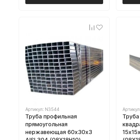
Артикул: N3544
Артикул
Труба профильная
Труба
прямоугольная
квадр
нержавеющая 60х30х3
15х15х
AISI 304 (08Х18Н10)
(08Х1