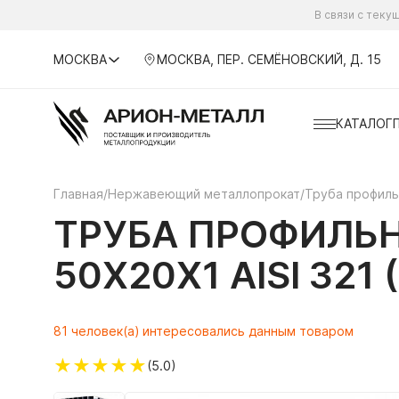
В связи с тек
МОСКВА
МОСКВА, ПЕР. СЕМЁНОВСКИЙ, Д. 15
КАТАЛОГ
Главная
/
Нержавеющий металлопрокат
/
Труба профил
ТРУБА ПРОФИЛЬ
50Х20Х1 AISI 321
81 человек(а) интересовались данным товаром
★
★
★
★
★
(5.0)