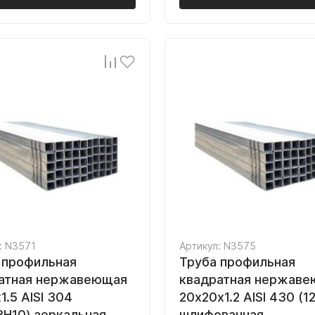
: N3571
Артикул: N3575
 профильная
Труба профильная
атная нержавеющая
квадратная нержав
1.5 AISI 304
20х20х1.2 AISI 430 (1
8Н10) зеркальная
шлифованная