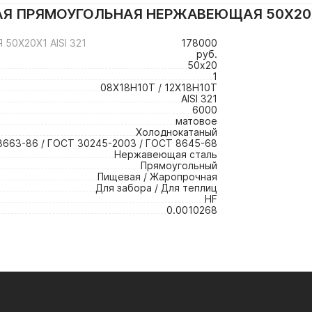
Я ПРЯМОУГОЛЬНАЯ НЕРЖАВЕЮЩАЯ 50Х20Х1 A
0Х20Х1 AISI 321
178000
руб.
50х20
1
08Х18Н10Т / 12Х18Н10Т
AISI 321
6000
матовое
Холоднокатаный
3663-86 / ГОСТ 30245-2003 / ГОСТ 8645-68
Нержавеющая сталь
Прямоугольный
Пищевая / Жаропрочная
Для забора / Для теплиц
HF
0.0010268