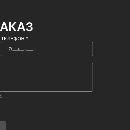
ЗАКАЗ
ТЕЛЕФОН *
х
У