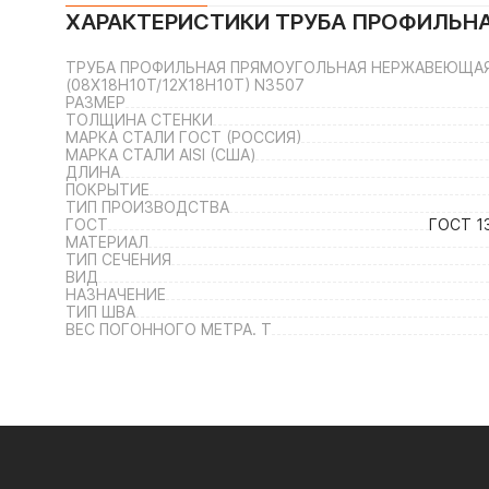
ХАРАКТЕРИСТИКИ
ТРУБА ПРОФИЛЬНА
ТРУБА ПРОФИЛЬНАЯ ПРЯМОУГОЛЬНАЯ НЕРЖАВЕЮЩАЯ 5
(08Х18Н10Т/12Х18Н10Т) N3507
РАЗМЕР
ТОЛЩИНА СТЕНКИ
МАРКА СТАЛИ ГОСТ (РОССИЯ)
МАРКА СТАЛИ AISI (США)
ДЛИНА
ПОКРЫТИЕ
ТИП ПРОИЗВОДСТВА
ГОСТ
ГОСТ 1
МАТЕРИАЛ
ТИП СЕЧЕНИЯ
ВИД
НАЗНАЧЕНИЕ
ТИП ШВА
ВЕС ПОГОННОГО МЕТРА. Т