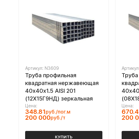
Артикул: N3609
Артикул
Труба профильная
Труба
квадратная нержавеющая
квадр
40х40х1.5 AISI 201
40х40
(12Х15Г9НД) зеркальная
(08Х1
Цена:
Цена:
348.81
670.
руб./пог.м
200 000
200 
руб./т
КУПИТЬ