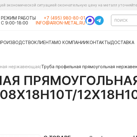
ущей экономической ситуацией окончательную цену на металл уточняйт
РЕЖИМ РАБОТЫ
+7 (495) 980-80-01
С 9:00-18:00
INFO@ARION-METAL.RU
ПРОИЗВОДСТВО
КЛИЕНТАМ
О КОМПАНИИ
КОНТАКТЫ
ДОСТАВКА
ьная нержавеющая
/
Труба профильная прямоугольная нержавею
НАЯ ПРЯМОУГОЛЬН
 (08Х18Н10Т/12Х18Н1