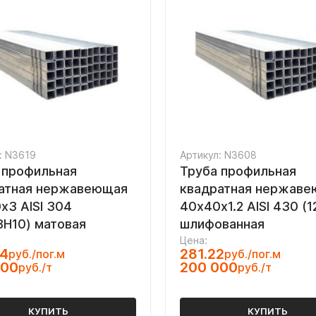
: N3619
Артикул: N3608
 профильная
Труба профильная
атная нержавеющая
квадратная нержав
х3 AISI 304
40х40х1.2 AISI 430 (1
8Н10) матовая
шлифованная
Цена:
44
281.22
руб./пог.м
руб./пог.м
000
200 000
руб./т
руб./т
КУПИТЬ
КУПИТЬ