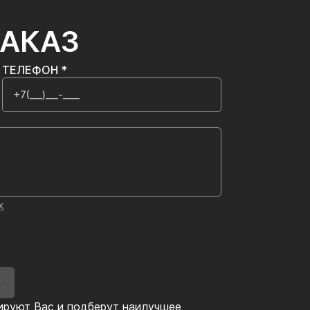
ЗАКАЗ
ТЕЛЕФОН *
х
У
ируют Вас и подберут наилучшее