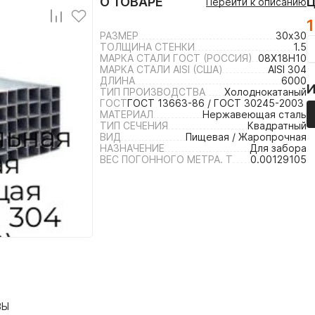
О ТОВАРЕ
Перейти к описанию
1
РАЗМЕР
30х30
ТОЛЩИНА СТЕНКИ
1.5
МАРКА СТАЛИ ГОСТ (РОССИЯ)
08Х18Н10
МАРКА СТАЛИ AISI (США)
AISI 304
ДЛИНА
6000
ТИП ПРОИЗВОДСТВА
Холоднокатаный
ГОСТ
ГОСТ 13663-86 / ГОСТ 30245-2003 /
МАТЕРИАЛ
Нержавеющая сталь
ТИП СЕЧЕНИЯ
Квадратный
ВИД
Пищевая / Жаропрочная
НАЗНАЧЕНИЕ
Для забора
ВЕС ПОГОННОГО МЕТРА. Т
0.00129105
ВЫ