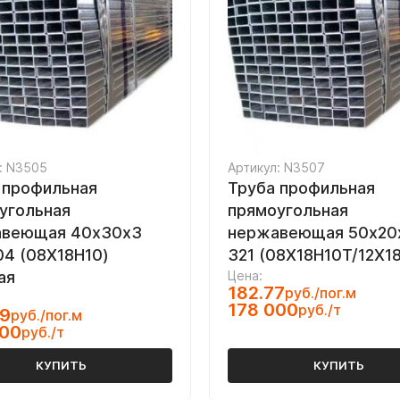
: N3505
Артикул: N3507
 профильная
Труба профильная
угольная
прямоугольная
авеющая 40х30х3
нержавеющая 50х20х
304 (08Х18Н10)
321 (08Х18Н10Т/12Х1
ая
Цена:
182.77
руб./пог.м
178 000
руб./т
79
руб./пог.м
500
руб./т
КУПИТЬ
КУПИТЬ