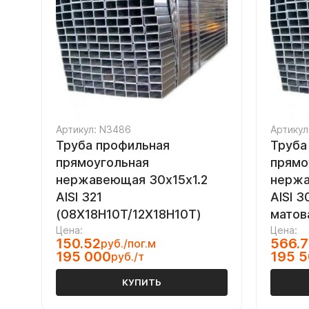
Артикул: N3486
Артикул
Труба профильная
Труба
прямоугольная
прямо
нержавеющая 30х15х1.2
нерж
AISI 321
AISI 
(08Х18Н10Т/12Х18Н10Т)
матов
Цена:
Цена:
150.52
566.
руб./пог.м
195 000
195 
руб./т
КУПИТЬ