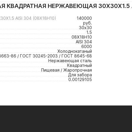
 КВАДРАТНАЯ НЕРЖАВЕЮЩАЯ 30Х30Х1.5 AI
1.5 AISI 304 (08Х18Н10)
140000
руб.
30х30
1.5
08Х18Н10
AISI 304
6000
Холоднокатаный
3663-86 / ГОСТ 30245-2003 / ГОСТ 8645-68
Нержавеющая сталь
Квадратный
Пищевая / Жаропрочная
Для забора
0.00129105