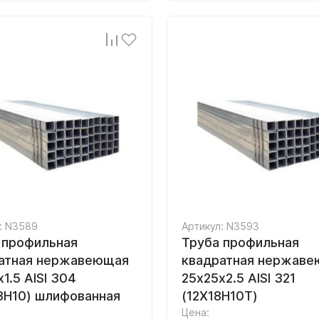
: N3589
Артикул: N3593
 профильная
Труба профильная
атная нержавеющая
квадратная нержав
1.5 AISI 304
25х25х2.5 AISI 321
8Н10) шлифованная
(12Х18Н10Т)
Цена: