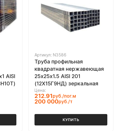
Артикул: N3586
Труба профильная
квадратная нержавеющая
1 AISI
25х25х1.5 AISI 201
8Н10Т)
(12Х15Г9НД) зеркальная
Цена:
212.91
руб./пог.м
200 000
руб./т
КУПИТЬ