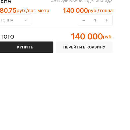
ЦЕНА
Артикул: N3598
Поделиться
80.75
140 000
руб./пог. метр
руб./тонна
−
+
ТОННА
140 000
ИТОГО
руб.
 ГОСТ 8645-68
КУПИТЬ
ПЕРЕЙТИ В КОРЗИНУ