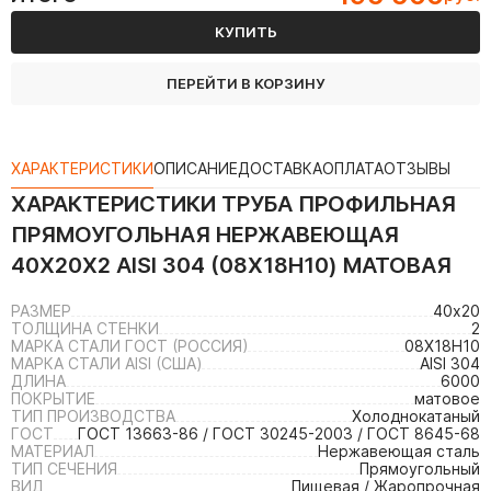
КУПИТЬ
ПЕРЕЙТИ В КОРЗИНУ
ХАРАКТЕРИСТИКИ
ОПИСАНИЕ
ДОСТАВКА
ОПЛАТА
ОТЗЫВЫ
ХАРАКТЕРИСТИКИ
ТРУБА ПРОФИЛЬНАЯ
ПРЯМОУГОЛЬНАЯ НЕРЖАВЕЮЩАЯ
40Х20Х2 AISI 304 (08Х18Н10) МАТОВАЯ
РАЗМЕР
40х20
ТОЛЩИНА СТЕНКИ
2
МАРКА СТАЛИ ГОСТ (РОССИЯ)
08Х18Н10
МАРКА СТАЛИ AISI (США)
AISI 304
ДЛИНА
6000
ПОКРЫТИЕ
матовое
ТИП ПРОИЗВОДСТВА
Холоднокатаный
ГОСТ
ГОСТ 13663-86 / ГОСТ 30245-2003 / ГОСТ 8645-68
МАТЕРИАЛ
Нержавеющая сталь
ТИП СЕЧЕНИЯ
Прямоугольный
ВИД
Пищевая / Жаропрочная