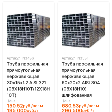
Артикул: N3486
Артикул: N3531
Труба профильная
Труба профильная
прямоугольная
прямоугольная
нержавеющая
нержавеющая
30х15х1.2 AISI 321
60х20х2 AISI 304
(08Х18Н10Т/12Х18Н
(08Х18Н10)
10Т)
шлифованная
Цена:
Цена:
150.52
680.53
руб./пог.м
руб./пог.м
195 000
296 500
руб./т
руб./т