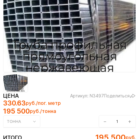
ЦЕНА
Артикул: N3497
Поделиться
330.63
руб./пог. метр
195 500
руб./тонна
−
+
ТОННА
195 500
ИТОГО
руб.