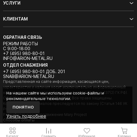
УСЛУГИ
КЛИЕНТАМ
ОБРАТНАЯ СВЯЗЬ
РЕЖИМ РАБОТЫ
С 9:00-18:00
+7 (495) 980-80-01
INFO@ARION-METAL.RU
ОТДЕЛ СНАБЖЕНИЯ
+7 (495) 980-80-01 ДОБ. 201
SNAB@ARION-METAL.RU
Представленная на сайте информация, касающаяся цен,
характеристик и наличия носит исключительно информационный
характер и не является публичной офертой (Статья 437(2) ГК РФ).
На нашем сайте мы используем cookie-файлы и
ООО "Арион-Металл" © 2020 - 2026 Все права защищены.
рекомендательные технологии.
Копирование материалов преследуется по закону (Статья 146 УК
ПОНЯТНО
РФ).
Разработка и seo-продвижение Mary Project
Узнать подробнее
Cпособы оплаты
Каталог
Сравнить
Избранное
Корзина