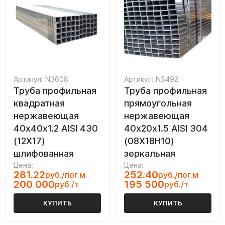
Артикул: N3608
Артикул: N3492
Труба профильная
Труба профильная
квадратная
прямоугольная
нержавеющая
нержавеющая
40х40х1.2 AISI 430
40х20х1.5 AISI 304
(12Х17)
(08Х18Н10)
шлифованная
зеркальная
Цена:
Цена:
281.22
252.40
руб./пог.м
руб./пог.м
200 000
195 500
руб./т
руб./т
КУПИТЬ
КУПИТЬ