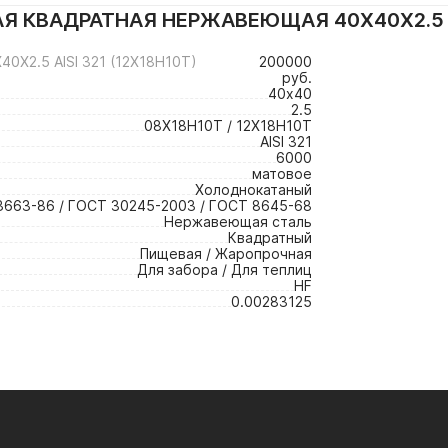
 КВАДРАТНАЯ НЕРЖАВЕЮЩАЯ 40Х40Х2.5 AI
2.5 AISI 321 (12Х18Н10Т)
200000
руб.
40х40
2.5
08Х18Н10Т / 12Х18Н10Т
AISI 321
6000
матовое
Холоднокатаный
3663-86 / ГОСТ 30245-2003 / ГОСТ 8645-68
Нержавеющая сталь
Квадратный
Пищевая / Жаропрочная
Для забора / Для теплиц
HF
0.00283125