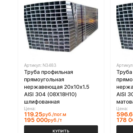
Артикул: N3483
Артикул
Труба профильная
Труба
прямоугольная
прямо
нержавеющая 20х10х1.5
нерж
AISI 304 (08Х18Н10)
AISI 
шлифованная
матов
Цена:
Цена:
119.25
596.
руб./пог.м
195 000
178 
руб./т
КУПИТЬ