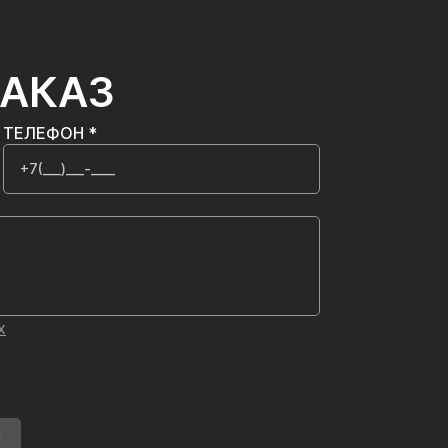
ЗАКАЗ
ТЕЛЕФОН *
х
У