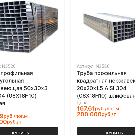
: N3526
Артикул: N3580
 профильная
Труба профильная
угольная
квадратная нержав
авеющая 50х30х3
20х20х1.5 AISI 304
304 (08Х18Н10)
(08Х18Н10) шлифова
ая
Цена:
167.61
руб./пог.м
200 000
руб./т
69
руб./пог.м
000
руб./т
КУПИТЬ
КУПИТЬ