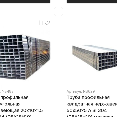
: N3482
Артикул: N3629
 профильная
Труба профильная
угольная
квадратная нержав
веющая 20х10х1.5
50х50х5 AISI 304
304 (08Х18Н10)
(08Х18Н10) матовая