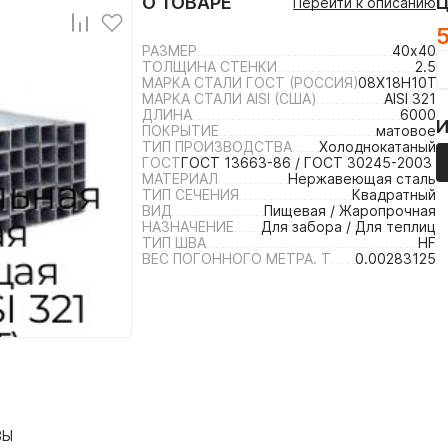
О ТОВАРЕ
Перейти к описанию
РАЗМЕР
40х40
ТОЛЩИНА СТЕНКИ
2.5
МАРКА СТАЛИ ГОСТ (РОССИЯ)
08Х18Н10Т /
МАРКА СТАЛИ AISI (США)
AISI 321
ДЛИНА
6000
ПОКРЫТИЕ
матовое
ТИП ПРОИЗВОДСТВА
Холоднокатаный
ГОСТ
ГОСТ 13663-86 / ГОСТ 30245-2003 /
МАТЕРИАЛ
Нержавеющая сталь
ТИП СЕЧЕНИЯ
Квадратный
ВИД
Пищевая / Жаропрочная
НАЗНАЧЕНИЕ
Для забора / Для теплиц
ТИП ШВА
HF
ВЕС ПОГОННОГО МЕТРА. Т
0.00283125
ВЫ