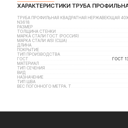
ХАРАКТЕРИСТИКИ
ТРУБА ПРОФИЛЬНАЯ
ТРУБА ПРОФИЛЬНАЯ КВАДРАТНАЯ НЕРЖАВЕЮЩАЯ 40Х40Х
N3618
РАЗМЕР
ТОЛЩИНА СТЕНКИ
МАРКА СТАЛИ ГОСТ (РОССИЯ)
МАРКА СТАЛИ AISI (США)
ДЛИНА
ПОКРЫТИЕ
ТИП ПРОИЗВОДСТВА
ГОСТ
ГОСТ 1
МАТЕРИАЛ
ТИП СЕЧЕНИЯ
ВИД
НАЗНАЧЕНИЕ
ТИП ШВА
ВЕС ПОГОННОГО МЕТРА. Т