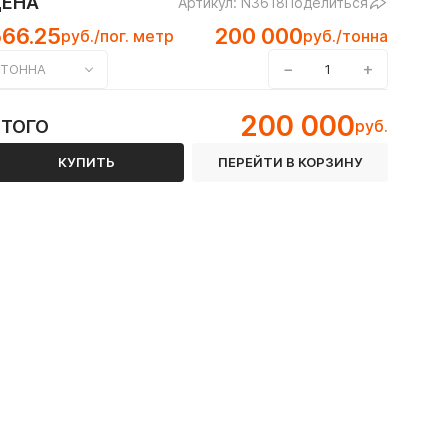
ЦЕНА
Артикул: N3618
Поделиться
566.25
200 000
руб./пог. метр
руб./тонна
−
+
ТОННА
 12Х18Н10Т
200 000
ИТОГО
руб.
 ГОСТ 8645-68
КУПИТЬ
ПЕРЕЙТИ В КОРЗИНУ