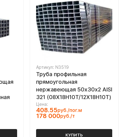
Артикул: N3519
Труба профильная
еющая
прямоугольная
нержавеющая 50х30х2 AISI
нная
321 (08Х18Н10Т/12Х18Н10Т)
Цена:
408.55
руб./пог.м
178 000
руб./т
КУПИТЬ