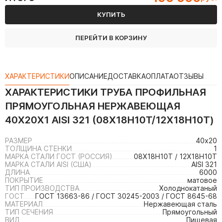
КУПИТЬ
ПЕРЕЙТИ В КОРЗИНУ
ХАРАКТЕРИСТИКИ
ОПИСАНИЕ
ДОСТАВКА
ОПЛАТА
ОТЗЫВЫ
ХАРАКТЕРИСТИКИ
ТРУБА ПРОФИЛЬНАЯ
ПРЯМОУГОЛЬНАЯ НЕРЖАВЕЮЩАЯ
40Х20Х1 AISI 321 (08Х18Н10Т/12Х18Н10Т)
РАЗМЕР
40х20
ТОЛЩИНА СТЕНКИ
1
МАРКА СТАЛИ ГОСТ (РОССИЯ)
08Х18Н10Т / 12Х18Н10Т
МАРКА СТАЛИ AISI (США)
AISI 321
ДЛИНА
6000
ПОКРЫТИЕ
матовое
ТИП ПРОИЗВОДСТВА
Холоднокатаный
ГОСТ
ГОСТ 13663-86 / ГОСТ 30245-2003 / ГОСТ 8645-68
МАТЕРИАЛ
Нержавеющая сталь
ТИП СЕЧЕНИЯ
Прямоугольный
ВИД
Пищевая