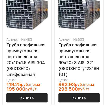
Артикул: N3483
Артикул: N3533
Труба профильная
Труба профильная
прямоугольная
прямоугольная
нержавеющая
нержавеющая
20х10х1.5 AISI 304
60х20х3 AISI 321
(08Х18Н10)
(08Х18Н10Т/12Х18Н
шлифованная
10Т)
Цена:
Цена:
119.25
993.93
руб./пог.м
руб./пог.м
195 000
296 500
руб./т
руб./т
КУПИТЬ
КУПИТЬ