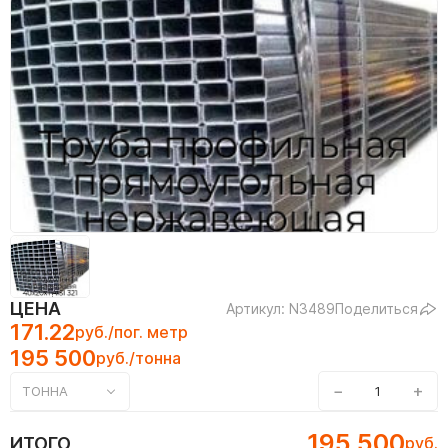
ЦЕНА
Артикул: N3489
Поделиться
171.22
руб./пог. метр
195 500
руб./тонна
−
+
ТОННА
195 500
ИТОГО
руб.